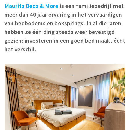
Woonruimte
Maurits Beds & More
is een familiebedrijf met
Inschrijven gemeente
meer dan 40 jaar ervaring in het vervaardigen
Zorgverzekering
van bedbodems en boxsprings. In al die jaren
Huisarts en eerste hulp
hebben ze één ding steeds weer bevestigd
Q&A
gezien: investeren in een goed bed maakt écht
het verschil.
KORTING
Breda Student Shop
Draai aan het rad!
VRIJE TIJD
Sport
Nieuws
Agenda
Bezienswaardigheden