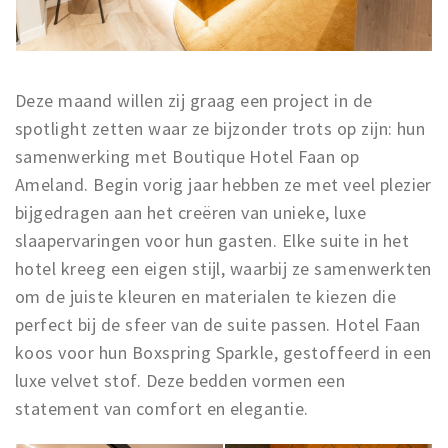
Musea, theaters & podia
Uitjes & activiteiten
Studentenroutes
Deze maand willen zij graag een project in de
Natuurgebieden
spotlight zetten waar ze bijzonder trots op zijn: hun
Party pics
samenwerking met Boutique Hotel Faan op
Eten
Ameland. Begin vorig jaar hebben ze met veel plezier
Drinken
bijgedragen aan het creëren van unieke, luxe
slaapervaringen voor hun gasten. Elke suite in het
Slapen
hotel kreeg een eigen stijl, waarbij ze samenwerkten
Recreatief
om de juiste kleuren en materialen te kiezen die
Winkels
perfect bij de sfeer van de suite passen. Hotel Faan
Winkelgebieden
koos voor hun Boxspring Sparkle, gestoffeerd in een
Deals
luxe velvet stof. Deze bedden vormen een
Parkeren
statement van comfort en elegantie.