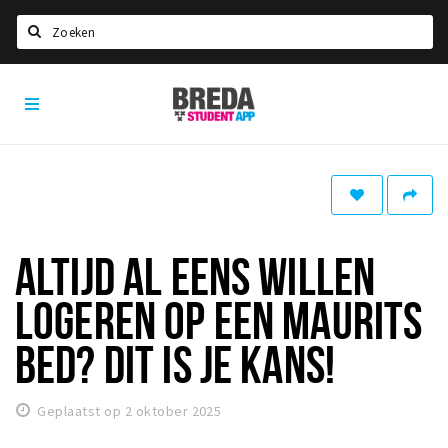
Zoeken
Breda
HOME
Student
Select language
App
STUDEREN
Voel je thuis in Breda | GoodMood
Welkom in Breda
ALTIJD AL EENS WILLEN
Studentenverenigingen
LOGEREN OP EEN MAURITS
Studentenraad
Studentenroutes
BED? DIT IS JE KANS!
New in town? Check FAQ!
Geplaatst op 2 oktober 2025
WONEN