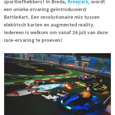
sportliefhebbers! In Breda,
Breepark
, wordt
Woonruimte
een unieke ervaring geïntroduceerd:
Inschrijven gemeente
BattleKart. Een revolutionaire mix tussen
Zorgverzekering
elektrisch karten en augmented reality.
Huisarts en eerste hulp
Iedereen is welkom om vanaf 26 juli van deze
Q&A
race-ervaring te proeven!
KORTING
Breda Student Shop
Draai aan het rad!
VRIJE TIJD
Sport
Nieuws
Agenda
Bezienswaardigheden