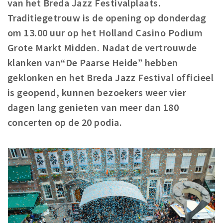
van het Breda Jazz Festivalplaats.
Woonruimte
Traditiegetrouw is de opening op donderdag
Inschrijven gemeente
om 13.00 uur op het Holland Casino Podium
Zorgverzekering
Grote Markt Midden. Nadat de vertrouwde
Huisarts en eerste hulp
klanken van“De Paarse Heide” hebben
Q&A
geklonken en het Breda Jazz Festival officieel
is geopend, kunnen bezoekers weer vier
KORTING
dagen lang genieten van meer dan 180
Breda Student Shop
concerten op de 20 podia.
Draai aan het rad!
VRIJE TIJD
Sport
Nieuws
Agenda
Bezienswaardigheden