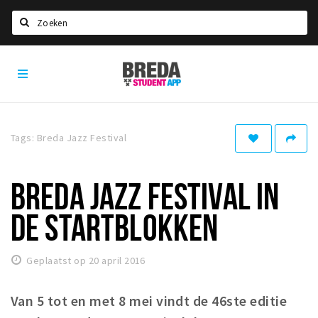
Zoeken
Breda
HOME
Student
Select language
App
STUDEREN
Tags: Breda Jazz Festival
Voel je thuis in Breda | GoodMood
Welkom in Breda
BREDA JAZZ FESTIVAL IN
Studentenverenigingen
DE STARTBLOKKEN
Studentenraad
Studentenroutes
Geplaatst op 20 april 2016
New in town? Check FAQ!
Van 5 tot en met 8 mei vindt de 46ste editie
WONEN