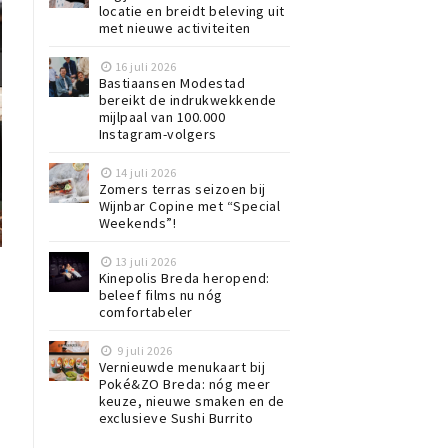
locatie en breidt beleving uit
met nieuwe activiteiten
16 juli 2026
Bastiaansen Modestad
bereikt de indrukwekkende
mijlpaal van 100.000
Instagram-volgers
14 juli 2026
Zomers terras seizoen bij
Wijnbar Copine met “Special
Weekends”!
13 juli 2026
Kinepolis Breda heropend:
beleef films nu nóg
comfortabeler
9 juli 2026
Vernieuwde menukaart bij
Poké&ZO Breda: nóg meer
keuze, nieuwe smaken en de
exclusieve Sushi Burrito