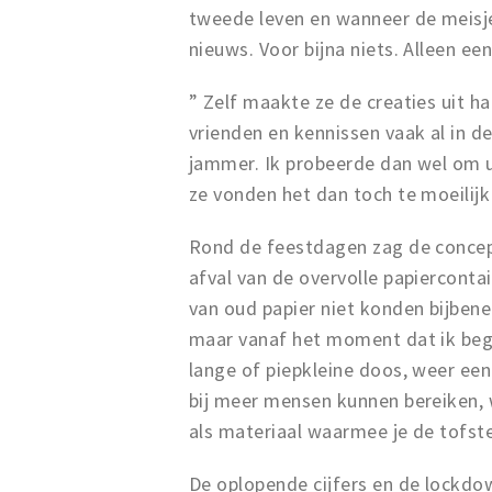
tweede leven en wanneer de meisj
nieuws. Voor bijna niets. Alleen ee
” Zelf maakte ze de creaties uit ha
vrienden en kennissen vaak al in d
jammer. Ik probeerde dan wel om u
ze vonden het dan toch te moeilijk
Rond de feestdagen zag de concep
afval van de overvolle papiercont
van oud papier niet konden bijbene
maar vanaf het moment dat ik bego
lange of piepkleine doos, weer een
bij meer mensen kunnen bereiken, w
als materiaal waarmee je de tofs
De oplopende cijfers en de lockdow