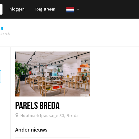
Inloggen
Registreren
ca
nken &
PARELS BREDA
Houtmarktpassage 33, Breda
Ander nieuws