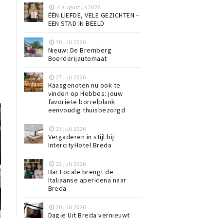
4 augustus 2026
ÉÉN LIEFDE, VELE GEZICHTEN –
EEN STAD IN BEELD
30 juli 2026
Nieuw: De Bremberg
Boerderijautomaat
27 juli 2026
Kaasgenoten nu ook te
vinden op Hebbes: jouw
favoriete borrelplank
eenvoudig thuisbezorgd
23 juli 2026
Vergaderen in stijl bij
IntercityHotel Breda
22 juli 2026
Bar Locale brengt de
Italiaanse apericena naar
Breda
20 juli 2026
Dagje Uit Breda vernieuwt