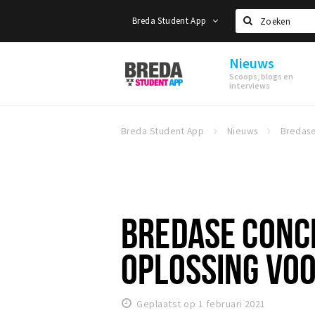
Breda Student App
Zoeken
Nieuws
Breda
Scoops, blogs en
Student
interviews
App
Breda Student App
Nieuws
BREDASE CONC
OPLOSSING VOO
Geplaatst op 1 februari 2021