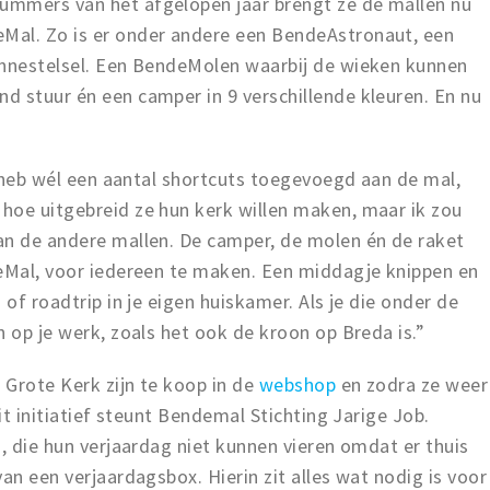
ummers van het afgelopen jaar brengt ze de mallen nu
Mal. Zo is er onder andere een BendeAstronaut, een
onnestelsel. Een BendeMolen waarbij de wieken kunnen
d stuur én een camper in 9 verschillende kleuren. En nu
Ik heb wél een aantal shortcuts toegevoegd aan de mal,
hoe uitgebreid ze hun kerk willen maken, maar ik zou
an de andere mallen. De camper, de molen én de raket
deMal, voor iedereen te maken. Een middagje knippen en
 of roadtrip in je eigen huiskamer. Als je die onder de
n op je werk, zoals het ook de kroon op Breda is.”
e Grote Kerk zijn te koop in de
webshop
en zodra ze weer
dit initiatief steunt Bendemal Stichting Jarige Job.
n, die hun verjaardag niet kunnen vieren omdat er thuis
an een verjaardagsbox. Hierin zit alles wat nodig is voor