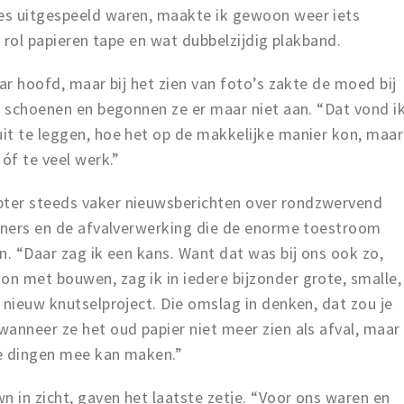
es uitgespeeld waren, maakte ik gewoon weer iets
n rol papieren tape en wat dubbelzijdig plakband.
ar hoofd, maar bij het zien van foto’s zakte de moed bij
e schoenen en begonnen ze er maar niet aan. “Dat vond i
it te leggen, hoe het op de makkelijke manier kon, maar
 óf te veel werk.”
ter steeds vaker nieuwsberichten over rondzwervend
ainers en de afvalverwerking die de enorme toestroom
n. “Daar zag ik een kans. Want dat was bij ons ook zo,
n met bouwen, zag ik in iedere bijzonder grote, smalle,
 nieuw knutselproject. Die omslag in denken, dat zou je
anneer ze het oud papier niet meer zien als afval, maar
te dingen mee kan maken.”
n in zicht, gaven het laatste zetje. “Voor ons waren en