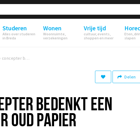
Studeren
Wonen
Vrije tijd
Hore
Alles over studeren
Woonruimte,
cultuur, events,
Eten, dri
in Breda
verzekeringen
shoppen en meer
slapen
Bredase concepter bedenkt een oplossing voor oud papier
Delen
EPTER BEDENKT EEN
R OUD PAPIER