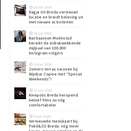
20 juli 2026
Dagje Uit Breda vernieuwt
locatie en breidt beleving uit
met nieuwe activiteiten
16 juli 2026
Bastiaansen Modestad
bereikt de indrukwekkende
mijlpaal van 100.000
Instagram-volgers
14 juli 2026
Zomers terras seizoen bij
Wijnbar Copine met “Special
Weekends”!
13 juli 2026
Kinepolis Breda heropend:
beleef films nu nóg
comfortabeler
9 juli 2026
Vernieuwde menukaart bij
Poké&ZO Breda: nóg meer
e
keuze, nieuwe smaken en de