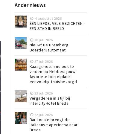
Ander nieuws
4 augustus 2026
ÉÉN LIEFDE, VELE GEZICHTEN –
EEN STAD IN BEELD
30 juli 2026
Nieuw: De Bremberg
Boerderijautomaat
27 juli 2026
Kaasgenoten nu ook te
vinden op Hebbes: jouw
favoriete borrelplank
eenvoudig thuisbezorgd
23 juli 2026
Vergaderen in stijl bij
IntercityHotel Breda
22 juli 2026
Bar Locale brengt de
Italiaanse apericena naar
Breda