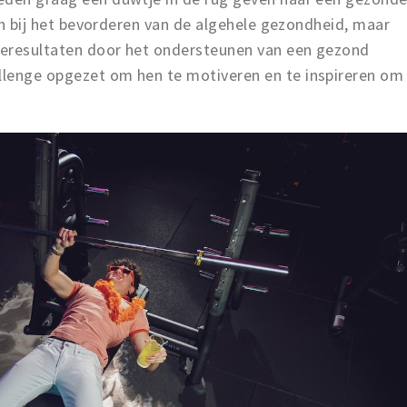
een bij het bevorderen van de algehele gezondheid, maar
dieresultaten door het ondersteunen van een gezond
llenge opgezet om hen te motiveren en te inspireren om