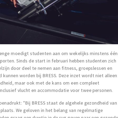
llenge moedigt studenten aan om wekelijks minstens één
orten. Sinds de start in februari hebben studenten zich
lzijn door deel te nemen aan fitness, groepslessen en
 kunnen worden bij BRESS. Deze inzet wordt niet alleen
ndheid, maar ook met de kans om een compleet
inclusief vlucht en accommodatie voor twee personen.
 benadrukt: "Bij BRESS staat de algehele gezondheid van
 plaats. We geloven in het belang van regelmatige
eden graag een duwtje in de rug geven naar een gezond