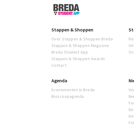
Breda
Student
App
Stappen & Shoppen
St
Over Stappen & Shoppen Breda
Re
Stappen & Shoppen Magazine
Ui
Breda Student App
Ov
Stappen & Shoppen Awards
Contact
Agenda
Ni
Evenementen in Breda
Voe
Bioscoopagenda
Ni
Fo
De 
In
Fo