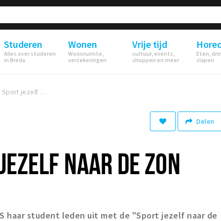
Studeren
Wonen
Vrije tijd
Hore
Alles over studeren
Woonruimte,
cultuur, events,
Eten, dri
in Breda
verzekeringen
shoppen en meer
slapen
BRESS - Sport jezelf naar de Zon
Delen
 JEZELF NAAR DE ZON
SS haar student leden uit met de "Sport jezelf naar de