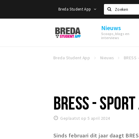
Breda Student App
Zoeken
Nieuws
Breda
Scoops, blogs en
Student
interviews
App
Breda Student App
Nieuws
BRESS - SPORT
Geplaatst op 5 april 2024
Sinds februari dit jaar daagt BRE