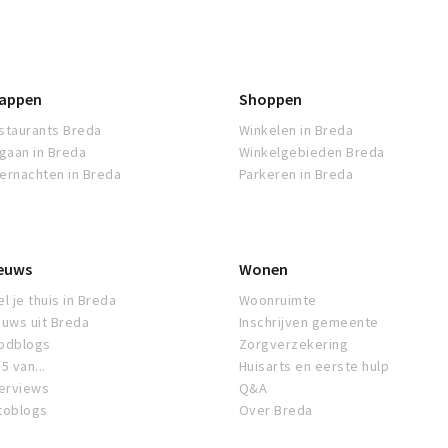
appen
Shoppen
staurants Breda
Winkelen in Breda
tgaan in Breda
Winkelgebieden Breda
ernachten in Breda
Parkeren in Breda
euws
Wonen
l je thuis in Breda
Woonruimte
euws uit Breda
Inschrijven gemeente
odblogs
Zorgverzekering
5 van...
Huisarts en eerste hulp
terviews
Q&A
toblogs
Over Breda