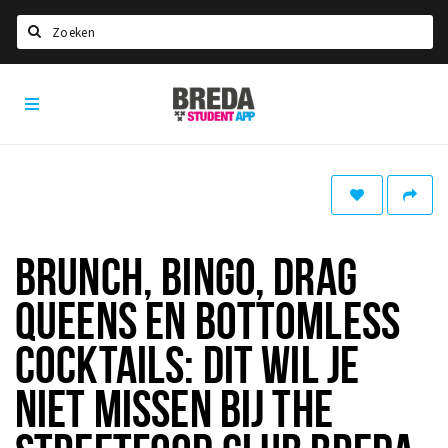
Zoeken
Breda
HOME
Student
Select language
App
STUDEREN
Voel je thuis in Breda | GoodMood
Welkom in Breda
BRUNCH, BINGO, DRAG
Studentenverenigingen
QUEENS EN BOTTOMLESS
Studentenraad
Studentenroutes
COCKTAILS: DIT WIL JE
New in town? Check FAQ!
NIET MISSEN BIJ THE
WONEN