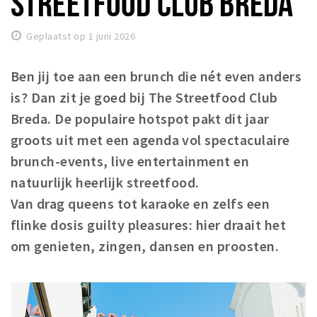
STREETFOOD CLUB BREDA
Woonruimte
Inschrijven gemeente
Geplaatst op 1 juni 2026
Zorgverzekering
Huisarts en eerste hulp
Ben jij toe aan een brunch die nét even anders
is? Dan zit je goed bij The Streetfood Club
Q&A
Breda. De populaire hotspot pakt dit jaar
KORTING
groots uit met een agenda vol spectaculaire
Breda Student Shop
brunch-events, live entertainment en
Draai aan het rad!
natuurlijk heerlijk streetfood.
Van drag queens tot karaoke en zelfs een
VRIJE TIJD
flinke dosis guilty pleasures: hier draait het
Sport
om genieten, zingen, dansen en proosten.
Nieuws
Agenda
Bezienswaardigheden