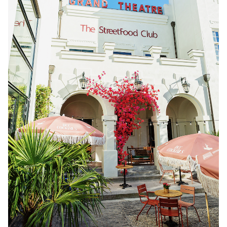
Musea, theaters & podia
Uitjes & activiteiten
Studentenroutes
Natuurgebieden
Party pics
Eten
Drinken
Slapen
Recreatief
Winkels
Winkelgebieden
Deals
Parkeren