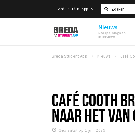
Breda Student App
Zoeken
Nieuws
Breda
Scoops, blogs en
Student
interviews
App
Breda Student App
Nieuws
CAFÉ COOTH BR
NAAR HET VAN
Geplaatst op 1 juni 2026