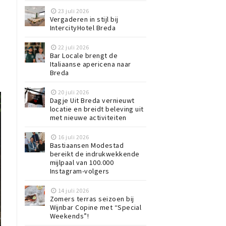
23 juli 2026
Vergaderen in stijl bij
IntercityHotel Breda
22 juli 2026
Bar Locale brengt de
Italiaanse apericena naar
Breda
20 juli 2026
Dagje Uit Breda vernieuwt
locatie en breidt beleving uit
met nieuwe activiteiten
16 juli 2026
Bastiaansen Modestad
bereikt de indrukwekkende
mijlpaal van 100.000
Instagram-volgers
14 juli 2026
Zomers terras seizoen bij
Wijnbar Copine met “Special
Weekends”!