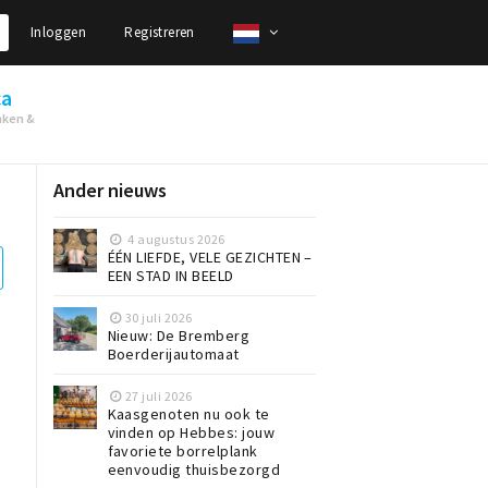
Inloggen
Registreren
ca
nken &
Ander nieuws
4 augustus 2026
ÉÉN LIEFDE, VELE GEZICHTEN –
EEN STAD IN BEELD
30 juli 2026
Nieuw: De Bremberg
Boerderijautomaat
27 juli 2026
Kaasgenoten nu ook te
vinden op Hebbes: jouw
favoriete borrelplank
eenvoudig thuisbezorgd