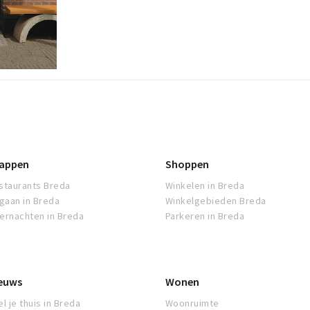
appen
Shoppen
staurants Breda
Winkelen in Breda
tgaan in Breda
Winkelgebieden Breda
ernachten in Breda
Parkeren in Breda
euws
Wonen
l je thuis in Breda
Woonruimte