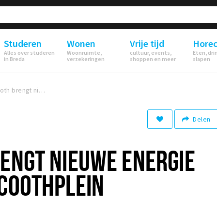
Studeren
Wonen
Vrije tijd
Hore
Alles over studeren
Woonruimte,
cultuur, events,
Eten, dri
in Breda
verzekeringen
shoppen en meer
slapen
Café Cooth brengt nieuwe energie naar het Van Coothplein
Delen
ENGT NIEUWE ENERGIE
 COOTHPLEIN