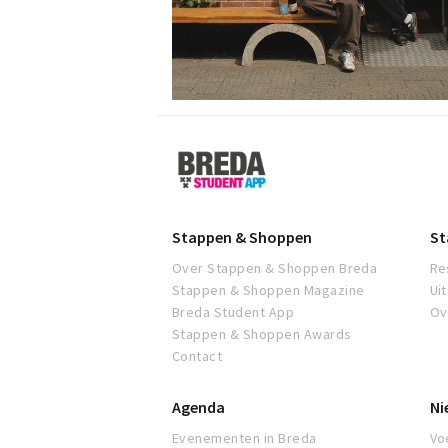
Breda
Student
App
Stappen & Shoppen
St
Over Stappen & Shoppen Breda
Re
Stappen & Shoppen Magazine
Ui
Breda Student App
Ov
Stappen & Shoppen Awards
Contact
Agenda
Ni
Evenementen in Breda
Voe