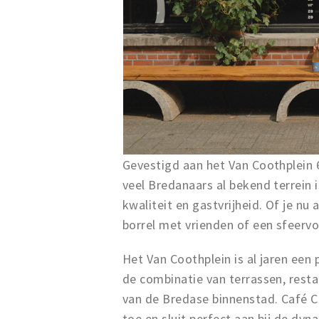
Gevestigd aan het Van Coothplein 6
veel Bredanaars al bekend terrein 
kwaliteit en gastvrijheid. Of je nu
borrel met vrienden of een sfeervol
Het Van Coothplein is al jaren een
de combinatie van terrassen, resta
van de Bredase binnenstad. Café Co
toe en sluit perfect aan bij de dyn