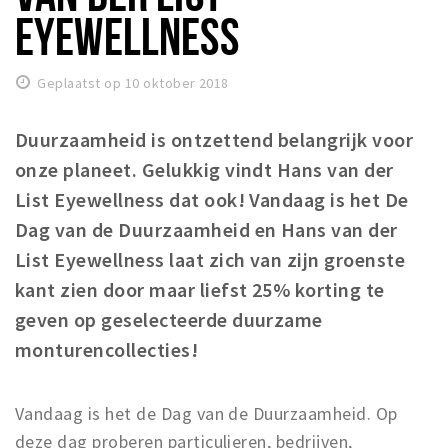
Woonruimte
EYEWELLNESS
Inschrijven gemeente
Zorgverzekering
Geplaatst op 10 oktober 2018
Huisarts en eerste hulp
Q&A
Duurzaamheid is ontzettend belangrijk voor
onze planeet. Gelukkig vindt Hans van der
KORTING
List Eyewellness dat ook! Vandaag is het De
Breda Student Shop
Dag van de Duurzaamheid en Hans van der
Draai aan het rad!
List Eyewellness laat zich van zijn groenste
kant zien door maar liefst 25% korting te
VRIJE TIJD
geven op geselecteerde duurzame
Sport
monturencollecties!
Nieuws
Agenda
Vandaag is het de Dag van de Duurzaamheid. Op
Bezienswaardigheden
deze dag proberen particulieren, bedrijven,