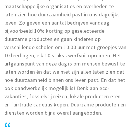
Musea, theaters & podia
maatschappelijke organisaties en overheden te
Uitjes & activiteiten
laten zien hoe duurzaamheid past in ons dagelijks
leven. Zo geven een aantal bedrijven vandaag
Studentenroutes
bijvoorbeeld 10% korting op geselecteerde
Natuurgebieden
duurzame producten en gaan kinderen op
Party pics
verschillende scholen om 10.00 uur met groepjes van
Eten
10 leerlingen, elk 10 stuks zwerfvuil opruimen. Het
Drinken
uitgaanspunt van deze dag is om mensen bewust te
Slapen
laten worden én dat we met zijn allen laten zien dat
Recreatief
hoe duurzaamheid binnen ons leven past. En dat het
ook daadwerkelijk mogelijk is! Denk aan eco-
Winkels
vakanties, fossielvrij reizen, lokale producten eten
Winkelgebieden
en fairtrade cadeaus kopen. Duurzame producten en
Deals
diensten worden bijna overal aangeboden.
Parkeren