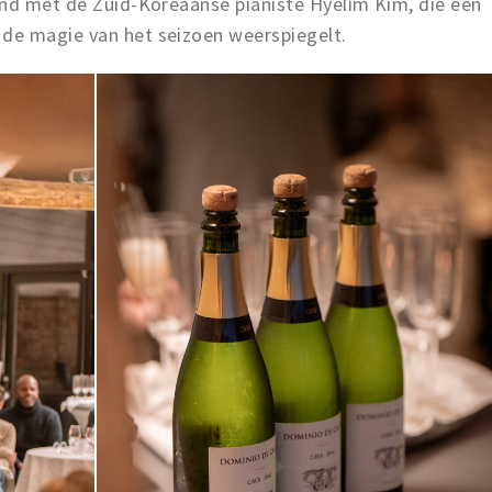
ond met de Zuid-Koreaanse pianiste Hyelim Kim, die een
de magie van het seizoen weerspiegelt.