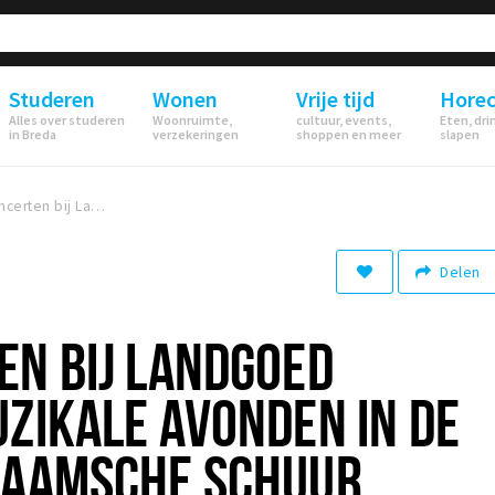
Studeren
Wonen
Vrije tijd
Hore
Alles over studeren
Woonruimte,
cultuur, events,
Eten, dri
in Breda
verzekeringen
shoppen en meer
slapen
Dinerconcerten bij Landgoed Ulvenhart: Muzikale Avonden in de Sfeervolle Vlaamsche Schuur
Delen
EN BIJ LANDGOED
ZIKALE AVONDEN IN DE
LAAMSCHE SCHUUR