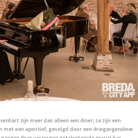
enhart zijn meer dan alleen een diner; ze zijn een
 met een aperitief, gevolgd door een driegangendiner
 gangen door verzorgen getalenteerde musici live