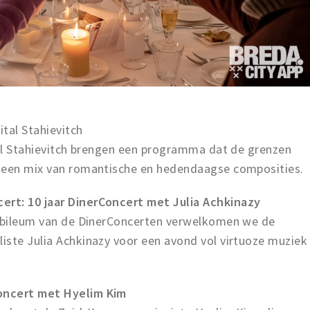
tal Stahievitch
tal Stahievitch brengen een programma dat de grenzen
t een mix van romantische en hedendaagse composities.
rt: 10 jaar DinerConcert met Julia Achkinazy
jubileum van de DinerConcerten verwelkomen we de
iste Julia Achkinazy voor een avond vol virtuoze muziek
oncert met Hyelim Kim