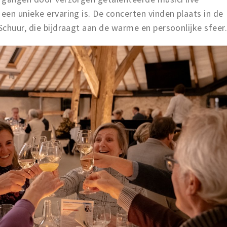
en unieke ervaring is. De concerten vinden plaats in de
chuur, die bijdraagt aan de warme en persoonlijke sfeer