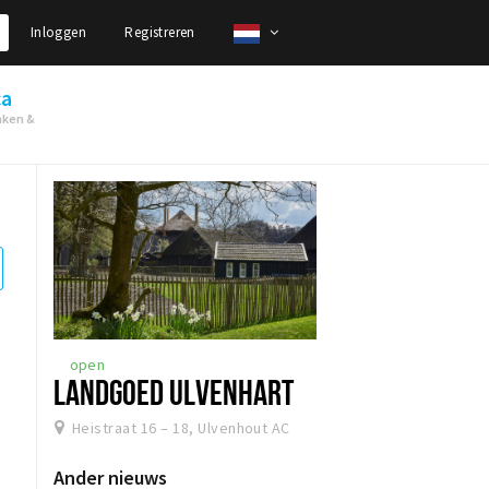
Inloggen
Registreren
ca
nken &
open
LANDGOED ULVENHART
Heistraat 16 – 18, Ulvenhout AC
Ander nieuws