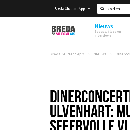
Breda Student App
Zoeken
Nieuws
Breda
Scoops, blogs en
Student
interviews
App
Breda Student App
Nieuws
DINERCONCERT
ULVENHART: MU
SFEERVOLLE V