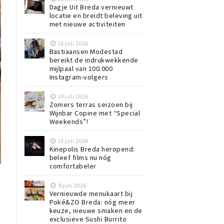
Dagje Uit Breda vernieuwt
locatie en breidt beleving uit
met nieuwe activiteiten
16 juli 2026
Bastiaansen Modestad
bereikt de indrukwekkende
mijlpaal van 100.000
Instagram-volgers
14 juli 2026
Zomers terras seizoen bij
Wijnbar Copine met “Special
Weekends”!
13 juli 2026
Kinepolis Breda heropend:
beleef films nu nóg
comfortabeler
9 juli 2026
Vernieuwde menukaart bij
Poké&ZO Breda: nóg meer
keuze, nieuwe smaken en de
exclusieve Sushi Burrito