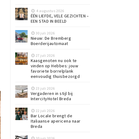
4 augustus 2026
ÉÉN LIEFDE, VELE GEZICHTEN –
EEN STAD IN BEELD
30 juli 2026
Nieuw: De Bremberg
Boerderijautomaat
27 juli 2026
Kaasgenoten nu ook te
vinden op Hebbes: jouw
favoriete borrelplank
eenvoudig thuisbezorgd
23 juli 2026
Vergaderen in stijl bij
IntercityHotel Breda
22 juli 2026
Bar Locale brengt de
Italiaanse apericena naar
Breda
20 juli 2026