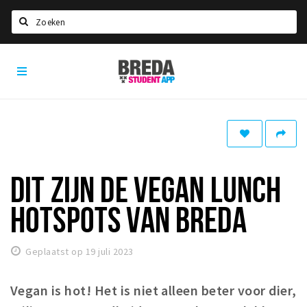
Zoeken
Breda
HOME
Student
Select language
App
STUDEREN
Voel je thuis in Breda | GoodMood
Welkom in Breda
DIT ZIJN DE VEGAN LUNCH
Studentenverenigingen
HOTSPOTS VAN BREDA
Studentenraad
Studentenroutes
Geplaatst op 19 juli 2023
New in town? Check FAQ!
Vegan is hot! Het is niet alleen beter voor dier,
WONEN