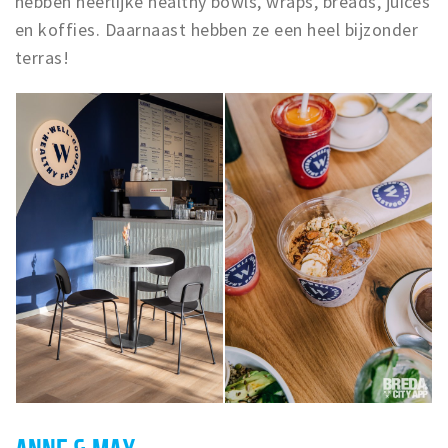
hebben heerlijke healthy bowls, wraps, breads, juices
Inloggen
en koffies. Daarnaast hebben ze een heel bijzonder
terras!