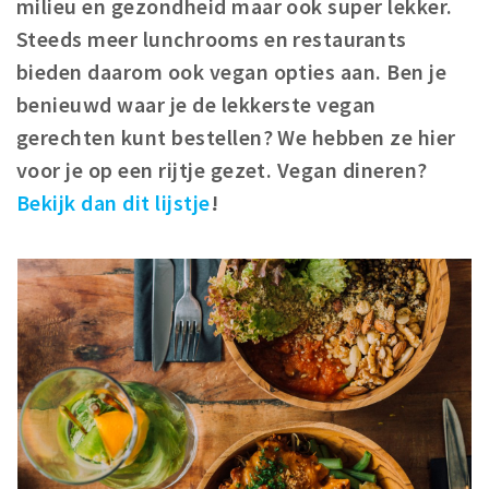
milieu en gezondheid maar ook super lekker.
Woonruimte
Steeds meer lunchrooms en restaurants
Inschrijven gemeente
bieden daarom ook vegan opties aan. Ben je
Zorgverzekering
benieuwd waar je de lekkerste vegan
Huisarts en eerste hulp
gerechten kunt bestellen? We hebben ze hier
Q&A
voor je op een rijtje gezet.
Vegan dineren?
Bekijk dan dit lijstje
!
KORTING
Breda Student Shop
Draai aan het rad!
VRIJE TIJD
Sport
Nieuws
Agenda
Bezienswaardigheden