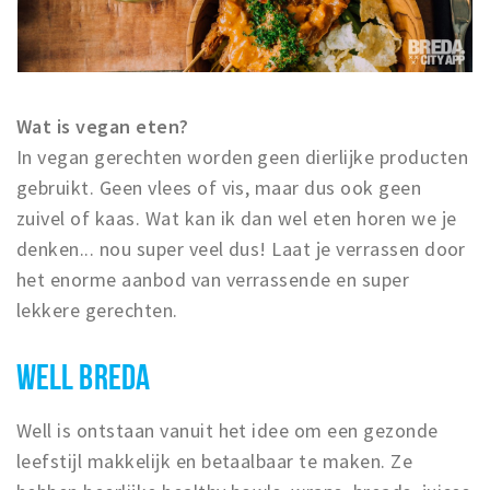
Musea, theaters & podia
Uitjes & activiteiten
Studentenroutes
Natuurgebieden
Wat is vegan eten?
In vegan gerechten worden geen dierlijke producten
Party pics
gebruikt. Geen vlees of vis, maar dus ook geen
Eten
zuivel of kaas. Wat kan ik dan wel eten horen we je
Drinken
denken... nou super veel dus! Laat je verrassen door
Slapen
het enorme aanbod van verrassende en super
Recreatief
lekkere gerechten.
Winkels
Winkelgebieden
WELL BREDA
Deals
Well is ontstaan vanuit het idee om een gezonde
Parkeren
leefstijl makkelijk en betaalbaar te maken. Ze