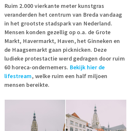
Woonruimte
Ruim 2.000 vierkante meter kunstgras
Inschrijven gemeente
veranderden het centrum van Breda vandaag
Zorgverzekering
in het grootste stadspark van Nederland.
Huisarts en eerste hulp
Mensen konden gezellig op o.a. de Grote
Q&A
Markt, Havermarkt, Haven, het Ginneken en
de Haagsemarkt gaan picknicken.
Deze
KORTING
ludieke protestactie werd gedragen door ruim
Breda Student Shop
60 horeca-ondernemers.
Bekijk hier de
Draai aan het rad!
lifestream
, welke ruim een half miljoen
mensen bereikte.
VRIJE TIJD
Sport
Nieuws
Agenda
Bezienswaardigheden