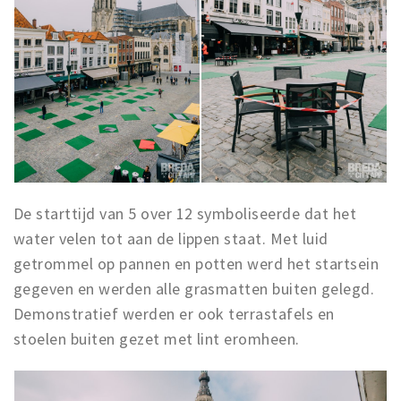
Musea, theaters & podia
Uitjes & activiteiten
Studentenroutes
Natuurgebieden
Party pics
Eten
Drinken
De starttijd van 5 over 12 symboliseerde dat het
Slapen
water velen tot aan de lippen staat. Met luid
Recreatief
getrommel op pannen en potten werd het startsein
Winkels
gegeven en werden alle grasmatten buiten gelegd.
Winkelgebieden
Demonstratief werden er ook terrastafels en
Deals
stoelen buiten gezet met lint eromheen.
Parkeren