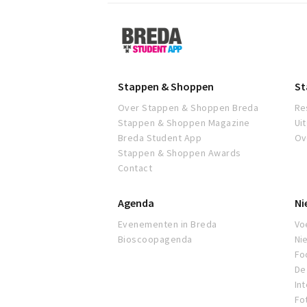
Breda
Student
App
Stappen & Shoppen
St
Over Stappen & Shoppen Breda
Re
Stappen & Shoppen Magazine
Ui
Breda Student App
Ov
Stappen & Shoppen Awards
Contact
Agenda
Ni
Evenementen in Breda
Voe
Bioscoopagenda
Ni
Fo
De 
In
Fo