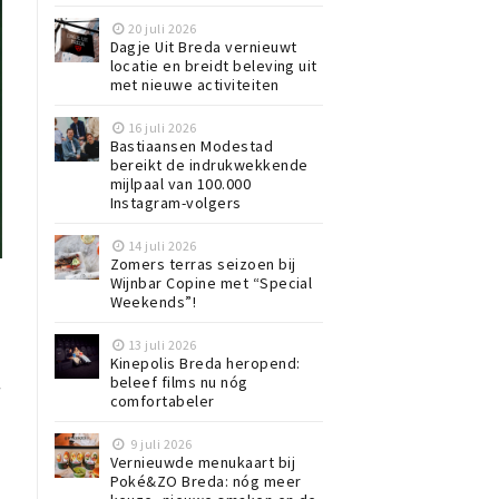
20 juli 2026
Dagje Uit Breda vernieuwt
locatie en breidt beleving uit
met nieuwe activiteiten
16 juli 2026
Bastiaansen Modestad
bereikt de indrukwekkende
mijlpaal van 100.000
Instagram-volgers
14 juli 2026
Zomers terras seizoen bij
Wijnbar Copine met “Special
Weekends”!
13 juli 2026
Kinepolis Breda heropend:
beleef films nu nóg
w
comfortabeler
9 juli 2026
e
Vernieuwde menukaart bij
Poké&ZO Breda: nóg meer