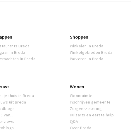
appen
Shoppen
staurants Breda
Winkelen in Breda
tgaan in Breda
Winkelgebieden Breda
ernachten in Breda
Parkeren in Breda
euws
Wonen
l je thuis in Breda
Woonruimte
euws uit Breda
Inschrijven gemeente
odblogs
Zorgverzekering
5 van...
Huisarts en eerste hulp
terviews
Q&A
toblogs
Over Breda