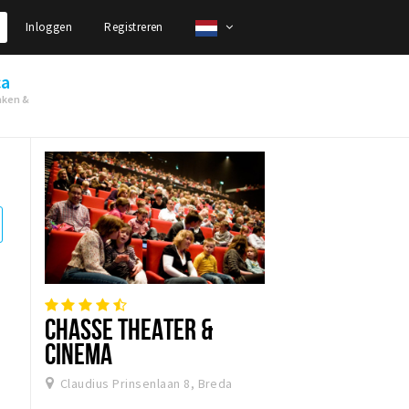
Inloggen
Registreren
ca
nken &
CHASSE THEATER &
CINEMA
Claudius Prinsenlaan 8, Breda