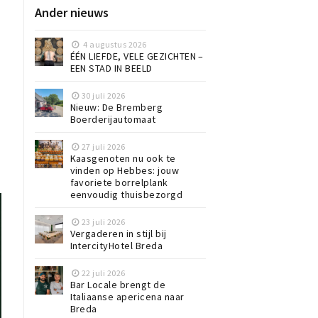
Ander nieuws
4 augustus 2026
ÉÉN LIEFDE, VELE GEZICHTEN –
EEN STAD IN BEELD
30 juli 2026
Nieuw: De Bremberg
Boerderijautomaat
27 juli 2026
Kaasgenoten nu ook te
vinden op Hebbes: jouw
favoriete borrelplank
eenvoudig thuisbezorgd
23 juli 2026
Vergaderen in stijl bij
IntercityHotel Breda
22 juli 2026
Bar Locale brengt de
Italiaanse apericena naar
Breda