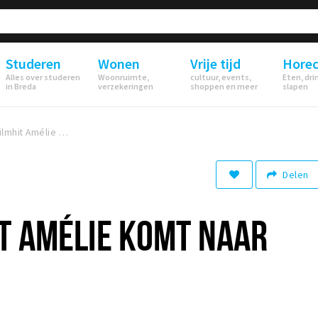
Studeren
Wonen
Vrije tijd
Hore
Alles over studeren
Woonruimte,
cultuur, events,
Eten, dri
in Breda
verzekeringen
shoppen en meer
slapen
Franse filmhit Amélie komt naar Breda
Delen
T AMÉLIE KOMT NAAR