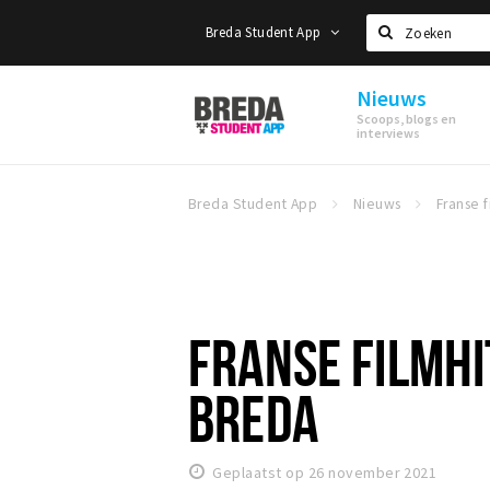
Breda Student App
Zoeken
Nieuws
Breda
Scoops, blogs en
Student
interviews
App
Breda Student App
Nieuws
FRANSE FILMHI
BREDA
Geplaatst op 26 november 2021