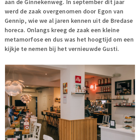
aan de Ginnekenweg. In september dit jaar
Woonruimte
werd de zaak overgenomen door Egon van
Inschrijven gemeente
Gennip, wie we al jaren kennen uit de Bredase
Zorgverzekering
horeca. Onlangs kreeg de zaak een kleine
Huisarts en eerste hulp
metamorfose en dus was het hoogtijd om een
Q&A
kijkje te nemen bij het vernieuwde Gusti.
KORTING
Breda Student Shop
Draai aan het rad!
VRIJE TIJD
Sport
Nieuws
Agenda
Bezienswaardigheden