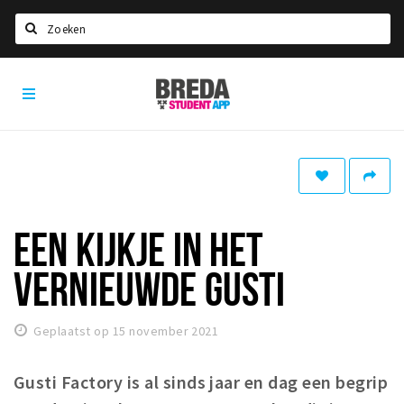
Zoeken
Breda
HOME
Student
Select language
App
STUDEREN
Voel je thuis in Breda | GoodMood
Welkom in Breda
EEN KIJKJE IN HET
Studentenverenigingen
VERNIEUWDE GUSTI
Studentenraad
Studentenroutes
Geplaatst op 15 november 2021
New in town? Check FAQ!
Gusti Factory is al sinds jaar en dag een begrip
WONEN