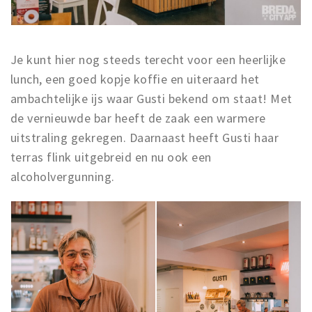
Musea, theaters & podia
Uitjes & activiteiten
Studentenroutes
Je kunt hier nog steeds terecht voor een heerlijke
Natuurgebieden
lunch, een goed kopje koffie en uiteraard het
ambachtelijke ijs waar Gusti bekend om staat! Met
Party pics
de vernieuwde bar heeft de zaak een warmere
Eten
uitstraling gekregen. Daarnaast heeft Gusti haar
Drinken
terras flink uitgebreid en nu ook een
Slapen
alcoholvergunning.
Recreatief
Winkels
Winkelgebieden
Deals
Parkeren