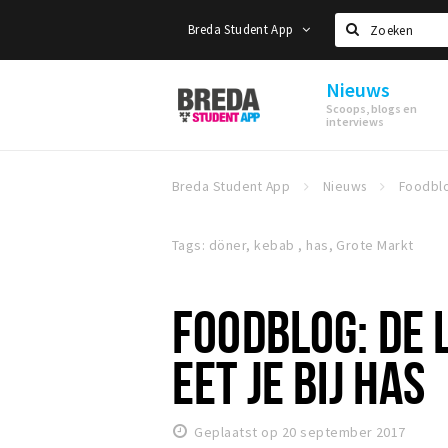
Breda Student App
Zoeken
Nieuws
Breda
Scoops, blogs en
Student
interviews
App
Breda Student App
Nieuws
Tags: döner, kebab , has, Grote Markt
FOODBLOG: DE
EET JE BIJ HAS
Geplaatst op 20 september 2017