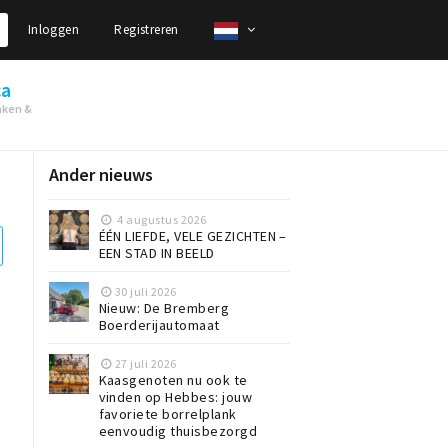
Inloggen
Registreren
ca
nken &
Ander nieuws
4 augustus 2026
ÉÉN LIEFDE, VELE GEZICHTEN –
EEN STAD IN BEELD
30 juli 2026
B
Nieuw: De Bremberg
Boerderijautomaat
27 juli 2026
Kaasgenoten nu ook te
vinden op Hebbes: jouw
favoriete borrelplank
eenvoudig thuisbezorgd