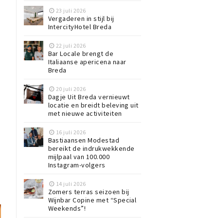
23 juli 2026
Vergaderen in stijl bij
IntercityHotel Breda
22 juli 2026
Bar Locale brengt de
Italiaanse apericena naar
Breda
20 juli 2026
Dagje Uit Breda vernieuwt
locatie en breidt beleving uit
met nieuwe activiteiten
16 juli 2026
Bastiaansen Modestad
bereikt de indrukwekkende
mijlpaal van 100.000
Instagram-volgers
14 juli 2026
Zomers terras seizoen bij
Wijnbar Copine met “Special
Weekends”!