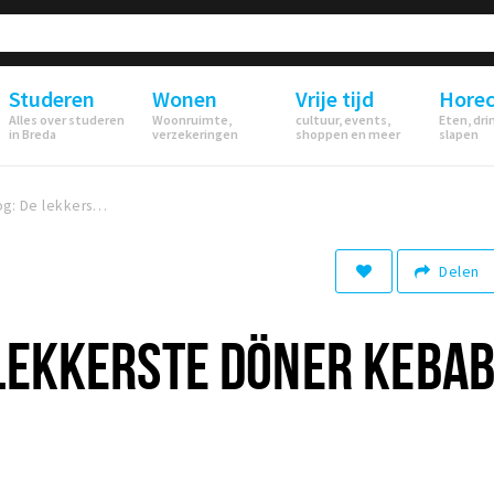
Studeren
Wonen
Vrije tijd
Hore
Alles over studeren
Woonruimte,
cultuur, events,
Eten, dri
in Breda
verzekeringen
shoppen en meer
slapen
Foodblog: De lekkerste döner kebab eet je bij HAS
Delen
 LEKKERSTE DÖNER KEBA