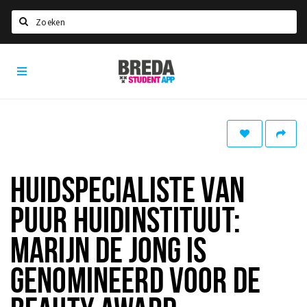
Zoeken
Breda
HOME
Student
Select language
App
STUDEREN
Voel je thuis in Breda | GoodMood
Welkom in Breda
HUIDSPECIALISTE VAN
Studentenverenigingen
PUUR HUIDINSTITUUT:
Studentenraad
Studentenroutes
MARIJN DE JONG IS
New in town? Check FAQ!
GENOMINEERD VOOR DE
WONEN