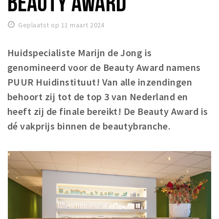
BEAUTY AWARD
Woonruimte
Inschrijven gemeente
Geplaatst op 11 maart 2024
Zorgverzekering
Huisarts en eerste hulp
Huidspecialiste Marijn de Jong is
genomineerd voor de Beauty Award namens
Q&A
PUUR Huidinstituut! Van alle inzendingen
KORTING
behoort zij tot de top 3 van Nederland en
Breda Student Shop
heeft zij de finale bereikt! De Beauty Award is
Draai aan het rad!
dé vakprijs binnen de beautybranche.
VRIJE TIJD
Sport
Nieuws
Agenda
Bezienswaardigheden