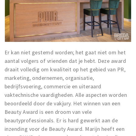
Musea, theaters & podia
Uitjes & activiteiten
Studentenroutes
Natuurgebieden
Party pics
Er kan niet gestemd worden; het gaat niet om het
Eten
aantal volgers of vrienden dat je hebt. Deze award
Drinken
draait volledig om kwaliteit op het gebied van PR,
Slapen
marketing, ondernemen, organisatie,
Recreatief
bedrijfsvoering, commercie en uiteraard
Winkels
vaktechnische vaardigheden. Alle aspecten worden
Winkelgebieden
beoordeeld door de vakjury. Het winnen van een
Deals
Beauty Award is een droom van vele
beautyprofessionals. Er is hard gewerkt aan de
Parkeren
inzending voor de Beauty Award. Marijn heeft een