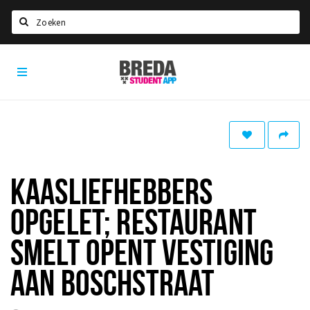
Zoeken
Breda
HOME
Student
Select language
App
STUDEREN
Voel je thuis in Breda | GoodMood
Welkom in Breda
KAASLIEFHEBBERS
Studentenverenigingen
OPGELET; RESTAURANT
Studentenraad
Studentenroutes
SMELT OPENT VESTIGING
New in town? Check FAQ!
AAN BOSCHSTRAAT
WONEN