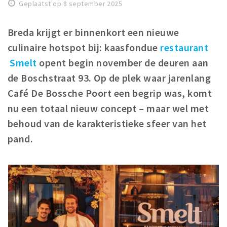
Woonruimte
Geplaatst op 8 september 2025
Inschrijven gemeente
Breda krijgt er binnenkort een nieuwe
Zorgverzekering
culinaire hotspot bij: kaasfondue
restaurant
Huisarts en eerste hulp
Smelt
opent begin november de deuren aan
Q&A
de Boschstraat 93. Op de plek waar jarenlang
Café De Bossche Poort een begrip was, komt
KORTING
nu een totaal nieuw concept – maar wel met
Breda Student Shop
behoud van de karakteristieke sfeer van het
Draai aan het rad!
pand.
VRIJE TIJD
Sport
Nieuws
Agenda
Bezienswaardigheden