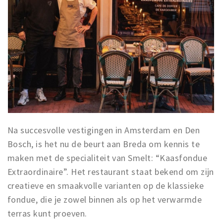
Musea, theaters & podia
Uitjes & activiteiten
Studentenroutes
Natuurgebieden
Party pics
Eten
Drinken
Slapen
Na succesvolle vestigingen in Amsterdam en Den
Recreatief
Bosch, is het nu de beurt aan Breda om kennis te
Winkels
maken met de specialiteit van Smelt: “Kaasfondue
Winkelgebieden
Extraordinaire”. Het restaurant staat bekend om zijn
Deals
creatieve en smaakvolle varianten op de klassieke
Parkeren
fondue, die je zowel binnen als op het verwarmde
terras kunt proeven.