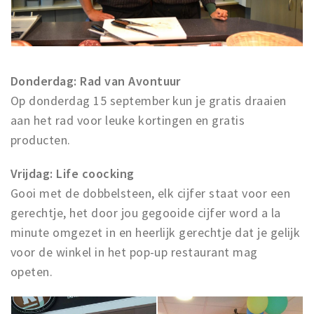
Musea, theaters & podia
Uitjes & activiteiten
Studentenroutes
Natuurgebieden
Donderdag: Rad van Avontuur
Op donderdag 15 september kun je gratis draaien
Party pics
aan het rad voor leuke kortingen en gratis
Eten
producten.
Drinken
Slapen
Vrijdag: Life coocking
Recreatief
Gooi met de dobbelsteen, elk cijfer staat voor een
gerechtje, het door jou gegooide cijfer word a la
Winkels
minute omgezet in en heerlijk gerechtje dat je gelijk
Winkelgebieden
voor de winkel in het pop-up restaurant mag
Deals
opeten.
Parkeren