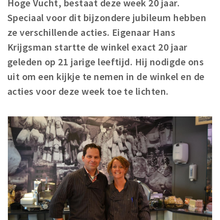
Hoge Vucht, bestaat deze week 20 jaar.
Woonruimte
Speciaal voor dit bijzondere jubileum hebben
Inschrijven gemeente
ze verschillende acties. Eigenaar Hans
Zorgverzekering
Krijgsman startte de winkel exact 20 jaar
Huisarts en eerste hulp
geleden op 21 jarige leeftijd. Hij nodigde ons
Q&A
uit om een kijkje te nemen in de winkel en de
acties voor deze week toe te lichten.
KORTING
Breda Student Shop
Draai aan het rad!
VRIJE TIJD
Sport
Nieuws
Agenda
Bezienswaardigheden