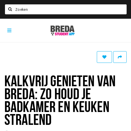
Zoeken
Breda
HOME
Student
Select language
App
STUDEREN
Voel je thuis in Breda | GoodMood
Welkom in Breda
KALKVRIJ GENIETEN VAN
Studentenverenigingen
BREDA: ZO HOUD JE
Studentenraad
Studentenroutes
BADKAMER EN KEUKEN
New in town? Check FAQ!
STRALEND
WONEN