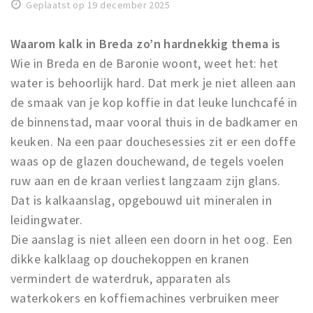
Woonruimte
Geplaatst op 19 december 2025
Inschrijven gemeente
Waarom kalk in Breda zo’n hardnekkig thema is
Zorgverzekering
Wie in Breda en de Baronie woont, weet het: het
Huisarts en eerste hulp
water is behoorlijk hard. Dat merk je niet alleen aan
Q&A
de smaak van je kop koffie in dat leuke lunchcafé in
de binnenstad, maar vooral thuis in de badkamer en
KORTING
keuken. Na een paar douchesessies zit er een doffe
Breda Student Shop
waas op de glazen douchewand, de tegels voelen
Draai aan het rad!
ruw aan en de kraan verliest langzaam zijn glans.
Dat is kalkaanslag, opgebouwd uit mineralen in
VRIJE TIJD
leidingwater.
Sport
Die aanslag is niet alleen een doorn in het oog. Een
Nieuws
dikke kalklaag op douchekoppen en kranen
vermindert de waterdruk, apparaten als
Agenda
waterkokers en koffiemachines verbruiken meer
Bezienswaardigheden