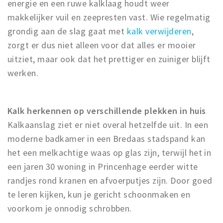
energie en een ruwe kalklaag houdt weer
Musea, theaters & podia
makkelijker vuil en zeepresten vast. Wie regelmatig
Uitjes & activiteiten
grondig aan de slag gaat met
kalk verwijderen
,
Studentenroutes
zorgt er dus niet alleen voor dat alles er mooier
Natuurgebieden
uitziet, maar ook dat het prettiger en zuiniger blijft
Party pics
werken.
Eten
Drinken
Kalk herkennen op verschillende plekken in huis
Slapen
Kalkaanslag ziet er niet overal hetzelfde uit. In een
Recreatief
moderne badkamer in een Bredaas stadspand kan
Winkels
het een melkachtige waas op glas zijn, terwijl het in
een jaren 30 woning in Princenhage eerder witte
Winkelgebieden
randjes rond kranen en afvoerputjes zijn. Door goed
Deals
te leren kijken, kun je gericht schoonmaken en
Parkeren
voorkom je onnodig schrobben.