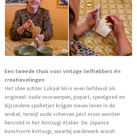
Musea, theaters & podia
Uitjes & activiteiten
Studentenroutes
Natuurgebieden
Party pics
Eten
Drinken
Een tweede thuis voor vintage liefhebbers én
Slapen
creatievelingen
Recreatief
Het idee achter Lokaal 66 is even liefdevol als
Winkels
origineel: oude voorwerpen, popart, speelgoed en
Winkelgebieden
bijzondere spulletjes krijgen nieuw leven in de
Deals
winkel, terwijl oude scherven juist mooi worden
hersteld in het Kintsugi Atelier. De Japanse
Parkeren
kunstvorm kintsugi, waarbij aardewerk wordt