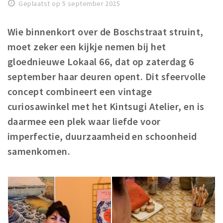
Woonruimte
Geplaatst op 5 september 2025
Inschrijven gemeente
Wie binnenkort over de Boschstraat struint,
Zorgverzekering
moet zeker een kijkje nemen bij het
Huisarts en eerste hulp
gloednieuwe Lokaal 66, dat op zaterdag 6
Q&A
september haar deuren opent. Dit sfeervolle
concept combineert een vintage
KORTING
curiosawinkel met het Kintsugi Atelier, en is
Breda Student Shop
daarmee een plek waar liefde voor
Draai aan het rad!
imperfectie, duurzaamheid en schoonheid
samenkomen.
VRIJE TIJD
Sport
Nieuws
Agenda
Bezienswaardigheden