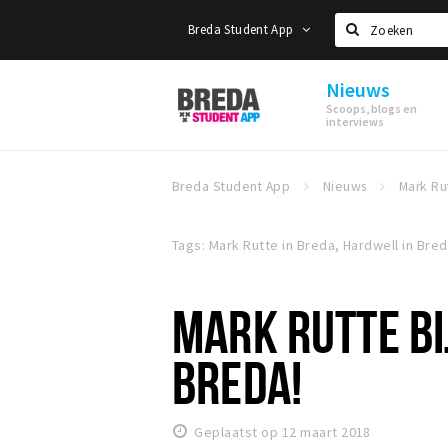
Breda Student App
Zoeken
Nieuws
Breda
Scoops, blogs en
Student
interviews
App
Breda Student App
Nieuws
Tags: Mark Rutte in Breda, Hardwell in Bre
MARK RUTTE BI
BREDA!
Geplaatst op 12 maart 2018