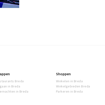
appen
Shoppen
staurants Breda
Winkelen in Breda
tgaan in Breda
Winkelgebieden Breda
ernachten in Breda
Parkeren in Breda