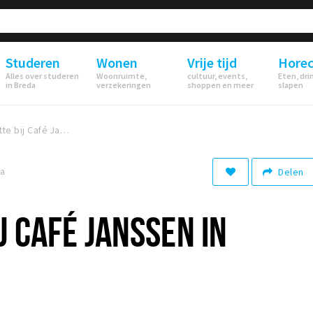
Studeren
Wonen
Vrije tijd
Hore
Alles over studeren
Woonruimte,
cultuur, events,
Eten, dri
in Breda
verzekeringen
shoppen en meer
slapen
Mark Rutte bij Café Janssen in Breda!
da
Delen
J CAFÉ JANSSEN IN