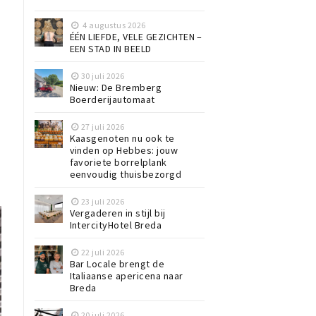
4 augustus 2026
ÉÉN LIEFDE, VELE GEZICHTEN –
EEN STAD IN BEELD
30 juli 2026
Nieuw: De Bremberg
Boerderijautomaat
27 juli 2026
Kaasgenoten nu ook te
vinden op Hebbes: jouw
favoriete borrelplank
eenvoudig thuisbezorgd
23 juli 2026
Vergaderen in stijl bij
IntercityHotel Breda
22 juli 2026
Bar Locale brengt de
Italiaanse apericena naar
Breda
20 juli 2026