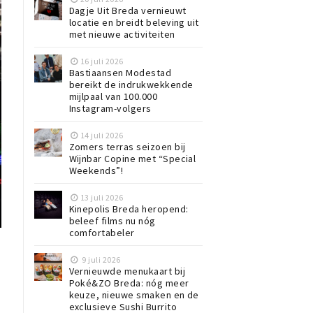
Dagje Uit Breda vernieuwt
locatie en breidt beleving uit
met nieuwe activiteiten
16 juli 2026
Bastiaansen Modestad
bereikt de indrukwekkende
mijlpaal van 100.000
Instagram-volgers
14 juli 2026
Zomers terras seizoen bij
Wijnbar Copine met “Special
Weekends”!
13 juli 2026
Kinepolis Breda heropend:
beleef films nu nóg
comfortabeler
9 juli 2026
Vernieuwde menukaart bij
Poké&ZO Breda: nóg meer
keuze, nieuwe smaken en de
exclusieve Sushi Burrito