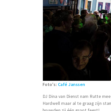
Foto's:
Café Janssen
DJ Dina van Dienst nam Rutte mee i
Hardwell maar al te graag zijn st
bouwden zij één groot feest!