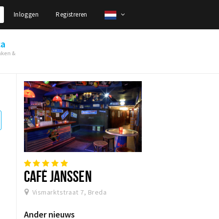
Inloggen
Registreren
ca
nken &
CAFÉ JANSSEN
Vismarktstraat 7, Breda
Ander nieuws