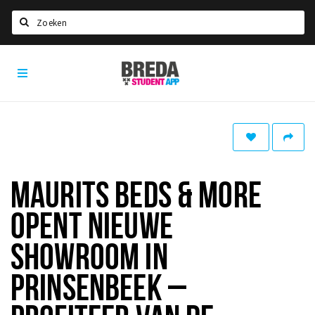
Zoeken
Breda
HOME
Student
Select language
App
STUDEREN
Voel je thuis in Breda | GoodMood
Welkom in Breda
MAURITS BEDS & MORE
Studentenverenigingen
OPENT NIEUWE
Studentenraad
Studentenroutes
SHOWROOM IN
New in town? Check FAQ!
PRINSENBEEK –
WONEN