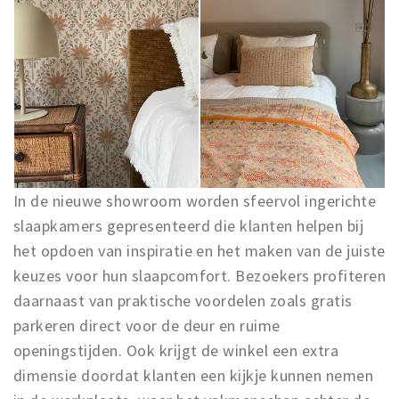
Musea, theaters & podia
Uitjes & activiteiten
Studentenroutes
Natuurgebieden
Party pics
Eten
Drinken
In de nieuwe showroom worden sfeervol ingerichte
Slapen
slaapkamers gepresenteerd die klanten helpen bij
Recreatief
het opdoen van inspiratie en het maken van de juiste
Winkels
keuzes voor hun slaapcomfort. Bezoekers profiteren
Winkelgebieden
daarnaast van praktische voordelen zoals gratis
parkeren direct voor de deur en ruime
Deals
openingstijden. Ook krijgt de winkel een extra
Parkeren
dimensie doordat klanten een kijkje kunnen nemen