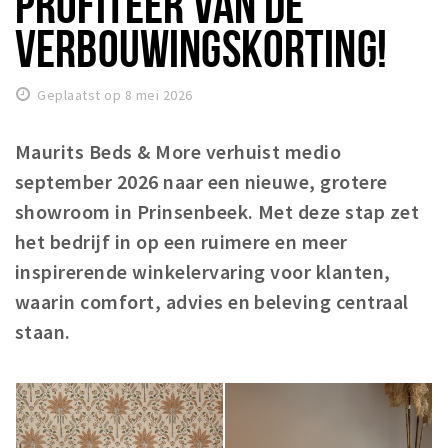
PROFITEER VAN DE
Woonruimte
VERBOUWINGSKORTING!
Inschrijven gemeente
Zorgverzekering
Geplaatst op 8 mei 2026
Huisarts en eerste hulp
Q&A
Maurits Beds & More verhuist medio
september 2026 naar een nieuwe, grotere
KORTING
showroom in Prinsenbeek. Met deze stap zet
Breda Student Shop
het bedrijf in op een ruimere en meer
Draai aan het rad!
inspirerende winkelervaring voor klanten,
waarin comfort, advies en beleving centraal
VRIJE TIJD
staan.
Sport
Nieuws
Agenda
Bezienswaardigheden