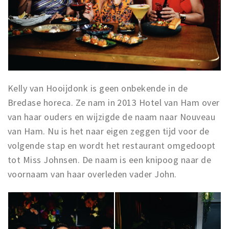
Musea, theaters & podia
Uitjes & activiteiten
Studentenroutes
Natuurgebieden
Party pics
Kelly van Hooijdonk is geen onbekende in de
Eten
Bredase horeca. Ze nam in 2013 Hotel van Ham over
Drinken
van haar ouders en wijzigde de naam naar Nouveau
Slapen
van Ham. Nu is het naar eigen zeggen tijd voor de
Recreatief
volgende stap en wordt het restaurant omgedoopt
Winkels
tot Miss Johnsen. De naam is een knipoog naar de
Winkelgebieden
voornaam van haar overleden vader John.
Deals
Parkeren