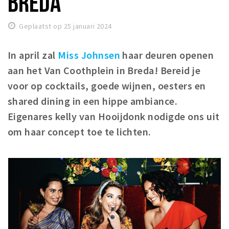
BREDA
Woonruimte
Inschrijven gemeente
Geplaatst op 25 januari 2024
Zorgverzekering
Huisarts en eerste hulp
In april zal
Miss Johnsen
haar deuren openen
aan het Van Coothplein in Breda! Bereid je
Q&A
voor op cocktails, goede wijnen, oesters en
KORTING
shared dining in een hippe ambiance.
Breda Student Shop
Eigenares kelly van Hooijdonk nodigde ons uit
Draai aan het rad!
om haar concept toe te lichten.
VRIJE TIJD
Sport
Nieuws
Agenda
Bezienswaardigheden