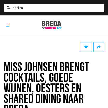
Zoeken
Breda
HOME
Student
Select language
App
STUDEREN
Voel je thuis in Breda | GoodMood
Welkom in Breda
MISS JOHNSEN BRENGT
Studentenverenigingen
COCKTAILS, GOEDE
Studentenraad
Studentenroutes
WIJNEN, OESTERS EN
New in town? Check FAQ!
SHARED DINING NAAR
WONEN