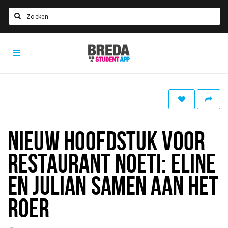
Zoeken
Breda
HOME
Student
Select language
App
STUDEREN
Voel je thuis in Breda | GoodMood
Welkom in Breda
NIEUW HOOFDSTUK VOOR
Studentenverenigingen
RESTAURANT NOETI: ELINE
Studentenraad
Studentenroutes
EN JULIAN SAMEN AAN HET
New in town? Check FAQ!
ROER
WONEN