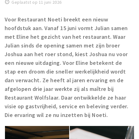
Woonruimte
Geplaatst op 11 juni 2026
Inschrijven gemeente
Voor Restaurant Noeti breekt een nieuw
Zorgverzekering
hoofdstuk aan. Vanaf 15 juni vormt Julian samen
Huisarts en eerste hulp
met Eline
het gezicht van het restaurant. Waar
Q&A
Julian sinds de opening samen met zijn broer
Joshua aan het roer stond, kiest Joshua nu voor
KORTING
een nieuwe uitdaging. Voor Eline betekent de
Breda Student Shop
stap een droom die sneller werkelijkheid wordt
Draai aan het rad!
dan verwacht. Ze heeft al jaren ervaring en de
afgelopen drie jaar werkte zij als maître bij
VRIJE TIJD
Restaurant Wolfslaar. Daar ontwikkelde ze haar
Sport
visie op gastvrijheid, service en beleving verder.
Nieuws
Die ervaring wil ze nu inzetten bij Noeti.
Agenda
Bezienswaardigheden