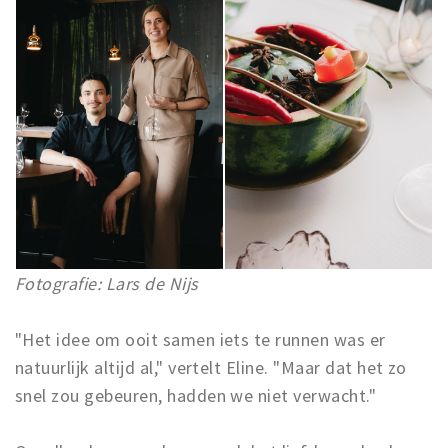
Musea, theaters & podia
Uitjes & activiteiten
Studentenroutes
Natuurgebieden
Party pics
Eten
Drinken
Slapen
Recreatief
Fotografie: Lars de Nijs
Winkels
Winkelgebieden
"Het idee om ooit samen iets te runnen was er
natuurlijk altijd al," vertelt Eline. "Maar dat het zo
Deals
snel zou gebeuren, hadden we niet verwacht."
Parkeren