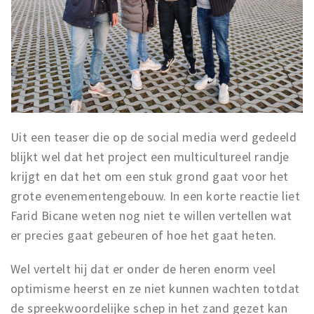
Musea, theaters & podia
Uitjes & activiteiten
Studentenroutes
Natuurgebieden
Party pics
Eten
Uit een teaser die op de social media werd gedeeld
Drinken
blijkt wel dat het project een multicultureel randje
Slapen
krijgt en dat het om een stuk grond gaat voor het
Recreatief
grote evenementengebouw. In een korte reactie liet
Winkels
Farid Bicane weten nog niet te willen vertellen wat
er precies gaat gebeuren of hoe het gaat heten.
Winkelgebieden
Deals
Wel vertelt hij dat er onder de heren enorm veel
Parkeren
optimisme heerst en ze niet kunnen wachten totdat
de spreekwoordelijke schep in het zand gezet kan