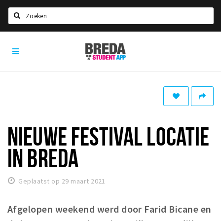
Zoeken
Breda
HOME
Student
Select language
App
STUDEREN
Voel je thuis in Breda | GoodMood
Welkom in Breda
NIEUWE FESTIVAL LOCATIE
Studentenverenigingen
IN BREDA
Studentenraad
Studentenroutes
Geplaatst op 29 maart 2021
New in town? Check FAQ!
Afgelopen weekend werd door Farid Bicane en
WONEN