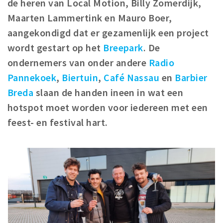
de heren van Local Motion, Billy Zomerdijk,
Woonruimte
Maarten Lammertink en Mauro Boer,
Inschrijven gemeente
aangekondigd dat er gezamenlijk een project
Zorgverzekering
wordt gestart op het
Breepark
. De
Huisarts en eerste hulp
ondernemers van onder andere
Radio
Q&A
Pannekoek
,
Biertuin
,
Café Nassau
en
Barbier
Breda
slaan de handen ineen in wat een
KORTING
hotspot moet worden voor iedereen met een
Breda Student Shop
feest- en festival hart.
Draai aan het rad!
VRIJE TIJD
Sport
Nieuws
Agenda
Bezienswaardigheden