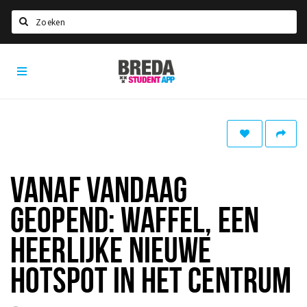
Zoeken
Breda
HOME
Student
Select language
App
STUDEREN
Voel je thuis in Breda | GoodMood
Welkom in Breda
VANAF VANDAAG
Studentenverenigingen
GEOPEND: WAFFEL, EEN
Studentenraad
Studentenroutes
HEERLIJKE NIEUWE
New in town? Check FAQ!
HOTSPOT IN HET CENTRUM
WONEN