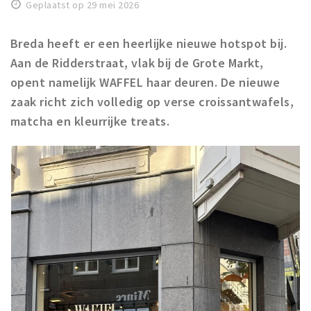
Woonruimte
Geplaatst op 29 mei 2026
Inschrijven gemeente
Breda heeft er een heerlijke nieuwe hotspot bij.
Zorgverzekering
Aan de Ridderstraat, vlak bij de Grote Markt,
Huisarts en eerste hulp
opent namelijk WAFFEL haar deuren. De nieuwe
Q&A
zaak richt zich volledig op verse croissantwafels,
matcha en kleurrijke treats.
KORTING
Breda Student Shop
Draai aan het rad!
VRIJE TIJD
Sport
Nieuws
Agenda
Bezienswaardigheden