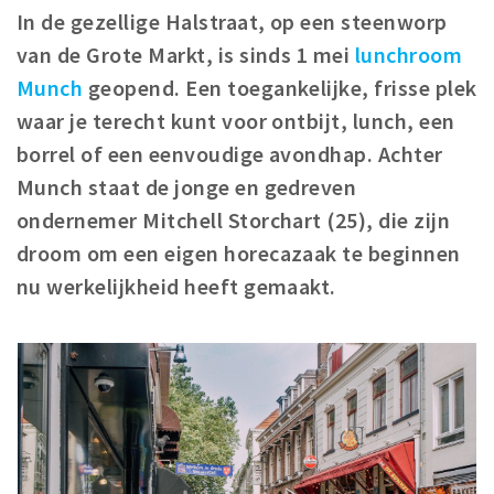
Woonruimte
In de gezellige Halstraat, op een steenworp
Inschrijven gemeente
van de Grote Markt, is sinds 1 mei
lunchroom
Zorgverzekering
Munch
geopend. Een toegankelijke, frisse plek
Huisarts en eerste hulp
waar je terecht kunt voor ontbijt, lunch, een
Q&A
borrel of een eenvoudige avondhap. Achter
Munch staat de jonge en gedreven
KORTING
ondernemer Mitchell Storchart (25), die zijn
Breda Student Shop
droom om een eigen horecazaak te beginnen
Draai aan het rad!
nu werkelijkheid heeft gemaakt.
VRIJE TIJD
Sport
Nieuws
Agenda
Bezienswaardigheden