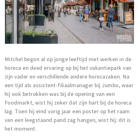
Musea, theaters & podia
Uitjes & activiteiten
Studentenroutes
Natuurgebieden
Party pics
Eten
Mitchel begon al op jonge leeftijd met werken in de
Drinken
horeca en deed ervaring op bij het vakantiepark van
Slapen
zijn vader en verschillende andere horecazaken. Na
Recreatief
een tijd als assistent-filiaalmanager bij Jumbo, waar
hij ook betrokken was bij de opening van een
Winkels
Foodmarkt, wist hij zeker dat zijn hart bij de horeca
Winkelgebieden
lag. Toen hij eind vorig jaar een poster op het raam
Deals
van een leegstaand pand zag hangen, wist hij: dit is
Parkeren
het moment.