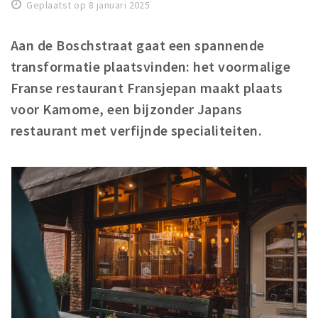
Woonruimte
Geplaatst op 8 januari 2025
Inschrijven gemeente
Aan de Boschstraat gaat een spannende
Zorgverzekering
transformatie plaatsvinden: het voormalige
Huisarts en eerste hulp
Franse restaurant Fransjepan maakt plaats
Q&A
voor Kamome, een bijzonder Japans
restaurant met verfijnde specialiteiten.
KORTING
Breda Student Shop
Draai aan het rad!
VRIJE TIJD
Sport
Nieuws
Agenda
Bezienswaardigheden