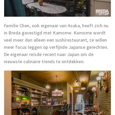
Musea, theaters & podia
Uitjes & activiteiten
Studentenroutes
Familie Chen, ook eigenaar van Asuka, heeft zich nu
Natuurgebieden
in Breda gevestigd met Kamome. Kamome wordt
Party pics
veel meer dan alleen een sushirestaurant, ze willen
Eten
meer focus leggen op verfijnde Japanse gerechten.
Drinken
De eigenaar reisde recent naar Japan om de
nieuwste culinaire trends te ontdekken.
Slapen
Recreatief
Winkels
Winkelgebieden
Deals
Parkeren