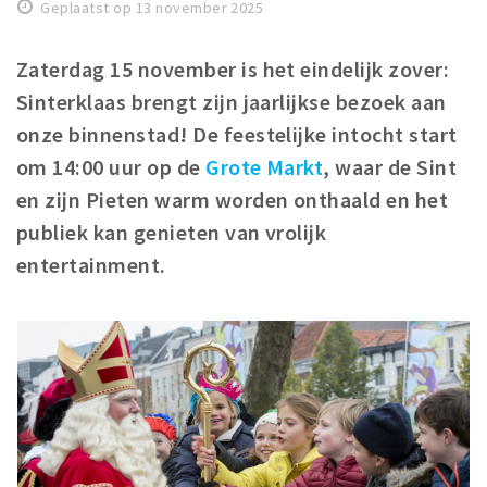
Woonruimte
Geplaatst op 13 november 2025
Inschrijven gemeente
Zaterdag 15 november is het eindelijk zover:
Zorgverzekering
Sinterklaas brengt zijn jaarlijkse bezoek aan
Huisarts en eerste hulp
onze binnenstad! De feestelijke intocht start
Q&A
om 14:00 uur op de
Grote Markt
, waar de Sint
en zijn Pieten warm worden onthaald en het
KORTING
publiek kan genieten van vrolijk
Breda Student Shop
entertainment.
Draai aan het rad!
VRIJE TIJD
Sport
Nieuws
Agenda
Bezienswaardigheden