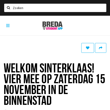
Zoeken
Breda
HOME
Student
Select language
App
STUDEREN
Voel je thuis in Breda | GoodMood
Welkom in Breda
WELKOM SINTERKLAAS!
Studentenverenigingen
VIER MEE OP ZATERDAG 15
Studentenraad
Studentenroutes
NOVEMBER IN DE
New in town? Check FAQ!
BINNENSTAD
WONEN