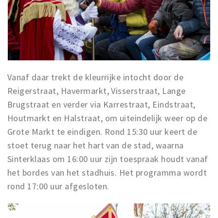
Musea, theaters & podia
Uitjes & activiteiten
Studentenroutes
Natuurgebieden
Party pics
Vanaf daar trekt de kleurrijke intocht door de
Eten
Reigerstraat, Havermarkt, Visserstraat, Lange
Drinken
Brugstraat en verder via Karrestraat, Eindstraat,
Slapen
Houtmarkt en Halstraat, om uiteindelijk weer op de
Grote Markt te eindigen. Rond 15:30 uur keert de
Recreatief
stoet terug naar het hart van de stad, waarna
Winkels
Sinterklaas om 16:00 uur zijn toespraak houdt vanaf
Winkelgebieden
het bordes van het stadhuis. Het programma wordt
Deals
rond 17:00 uur afgesloten.
Parkeren