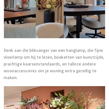
Musea, theaters & podia
Uitjes & activiteiten
Studentenroutes
Natuurgebieden
Party pics
Eten
Denk aan die blikvanger van een hanglamp, die fijne
Drinken
vloerlamp om bij te lezen, boeketten van kunstzijde,
Slapen
prachtige kaarsenstandaards, en talloze andere
Recreatief
woonaccessoires om je woning extra gezellig te
Winkels
maken.
Winkelgebieden
Deals
Parkeren