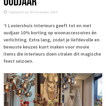
OUDJAAR
Woonruimte
Inschrijven gemeente
Geplaatst op 30 november 2023
Zorgverzekering
Huisarts en eerste hulp
’t Looiershuis Interieurs geeft tot en met
oudjaar 10% korting op woonaccessoires én
Q&A
verlichting. Extra lang, zodat je liefdevolle en
KORTING
bewuste keuzes kunt maken voor mooie
Breda Student Shop
items die interieurs doen stralen dit magische
Draai aan het rad!
feest seizoen.
VRIJE TIJD
Sport
Nieuws
Agenda
Bezienswaardigheden