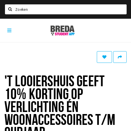
Zoeken
Breda
HOME
Student
Select language
App
STUDEREN
Voel je thuis in Breda | GoodMood
Welkom in Breda
'T LOOIERSHUIS GEEFT
Studentenverenigingen
10% KORTING OP
Studentenraad
Studentenroutes
VERLICHTING ÉN
New in town? Check FAQ!
WOONACCESSOIRES T/M
WONEN