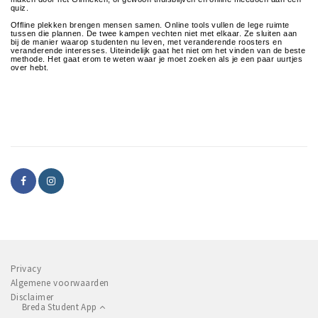
Inloggen
quiz.
Offline plekken brengen mensen samen. Online tools vullen de lege ruimte
tussen die plannen. De twee kampen vechten niet met elkaar. Ze sluiten aan
bij de manier waarop studenten nu leven, met veranderende roosters en
veranderende interesses. Uiteindelijk gaat het niet om het vinden van de beste
methode. Het gaat erom te weten waar je moet zoeken als je een paar uurtjes
over hebt.
Privacy
Algemene voorwaarden
Disclaimer
Breda Student App