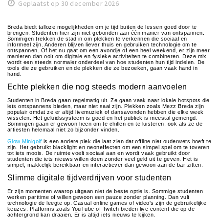
Woonruimte
Geplaatst op 30 december 2026
Inschrijven gemeente
Breda biedt talloze mogelijkheden om je tijd buiten de lessen goed door te
brengen. Studenten hier zijn niet gebonden aan één manier van ontspannen.
Zorgverzekering
Sommigen trekken de stad in om plekken te verkennen die sociaal en
informeel zijn. Anderen blijven liever thuis en gebruiken technologie om te
Huisarts en eerste hulp
ontspannen. Of het nu gaat om een avondje of een heel weekend, er zijn meer
manieren dan ooit om digitale en fysieke activiteiten te combineren. Deze mix
wordt een steeds normaler onderdeel van hoe studenten hun tijd indelen. De
Q&A
tools die ze gebruiken en de plekken die ze bezoeken, gaan vaak hand in
hand.
Echte plekken die nog steeds modern aanvoelen
KORTING
Studenten in Breda gaan regelmatig uit. Ze gaan vaak naar lokale hotspots die
Breda Student Shop
iets ontspannens bieden, maar niet saai zijn. Plekken zoals Mezz Breda zijn
populair omdat ze er altijd livemuziek of dansavonden hebben die elke week
wisselen. Het geluidssysteem is goed en het publiek is meestal gemengd.
Draai aan het rad!
Sommigen gaan er gewoon heen om te chillen en te luisteren, ook als ze de
artiesten helemaal niet zo bijzonder vinden.
Glow Minigolf
is een andere plek die laat zien dat offline niet ouderwets hoeft te
VRIJE TIJD
zijn. Het gebruikt blacklight en neoneffecten om een simpel spel om te toveren
tot iets moois. De ruimte voelt sociaal aan en wordt vaak gebruikt door
studenten die iets nieuws willen doen zonder veel geld uit te geven. Het is
Sport
simpel, makkelijk bereikbaar en interactiever dan gewoon aan de bar zitten.
Slimme digitale tijdverdrijven voor studenten
Nieuws
Er zijn momenten waarop uitgaan niet de beste optie is. Sommige studenten
Agenda
werken parttime of willen gewoon een pauze zonder planning. Dan vult
technologie de leegte op. Casual online games of video's zijn de gebruikelijke
keuzes. Platforms zoals YouTube of Twitch bieden live content die op de
Bezienswaardigheden
achtergrond kan draaien. Er is altijd iets nieuws te kijken.