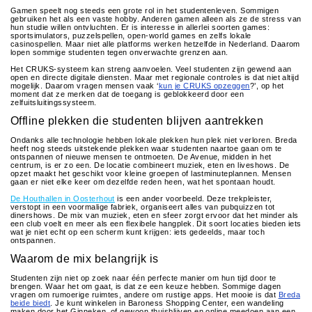
Musea, theaters & podia
Gamen speelt nog steeds een grote rol in het studentenleven. Sommigen
gebruiken het als een vaste hobby. Anderen gamen alleen als ze de stress van
hun studie willen ontvluchten. Er is interesse in allerlei soorten games:
Uitjes & activiteiten
sportsimulators, puzzelspellen, open-world games en zelfs lokale
casinospellen. Maar niet alle platforms werken hetzelfde in Nederland. Daarom
lopen sommige studenten tegen onverwachte grenzen aan.
Studentenroutes
Het CRUKS-systeem kan streng aanvoelen. Veel studenten zijn gewend aan
Natuurgebieden
open en directe digitale diensten. Maar met regionale controles is dat niet altijd
mogelijk. Daarom vragen mensen vaak ‘
kun je CRUKS opzeggen
?’, op het
moment dat ze merken dat de toegang is geblokkeerd door een
Party pics
zelfuitsluitingssysteem.
Offline plekken die studenten blijven aantrekken
Eten
Ondanks alle technologie hebben lokale plekken hun plek niet verloren. Breda
Drinken
heeft nog steeds uitstekende plekken waar studenten naartoe gaan om te
ontspannen of nieuwe mensen te ontmoeten. De Avenue, midden in het
Slapen
centrum, is er zo een. De locatie combineert muziek, eten en liveshows. De
opzet maakt het geschikt voor kleine groepen of lastminuteplannen. Mensen
gaan er niet elke keer om dezelfde reden heen, wat het spontaan houdt.
Recreatief
De Houthallen in Oosterhout
is een ander voorbeeld. Deze trekpleister,
verstopt in een voormalige fabriek, organiseert alles van pubquizzen tot
Winkels
dinershows. De mix van muziek, eten en sfeer zorgt ervoor dat het minder als
een club voelt en meer als een flexibele hangplek. Dit soort locaties bieden iets
Winkelgebieden
wat je niet echt op een scherm kunt krijgen: iets gedeelds, maar toch
ontspannen.
Deals
Waarom de mix belangrijk is
Parkeren
Studenten zijn niet op zoek naar één perfecte manier om hun tijd door te
brengen. Waar het om gaat, is dat ze een keuze hebben. Sommige dagen
vragen om rumoerige ruimtes, andere om rustige apps. Het mooie is dat
Breda
beide biedt
. Je kunt winkelen in Baroness Shopping Center, een wandeling
maken door het Ginneken, of gewoon thuisblijven en online meedoen aan een