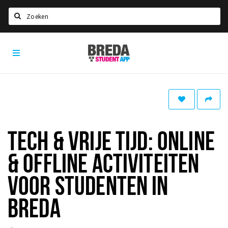
Zoeken
Breda
HOME
Student
Select language
App
STUDEREN
Voel je thuis in Breda | GoodMood
Welkom in Breda
TECH & VRIJE TIJD: ONLINE
Studentenverenigingen
& OFFLINE ACTIVITEITEN
Studentenraad
Studentenroutes
VOOR STUDENTEN IN
New in town? Check FAQ!
BREDA
WONEN