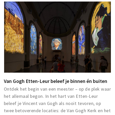
Woonruimte
Inschrijven gemeente
Zorgverzekering
Huisarts en eerste hulp
Q&A
KORTING
Breda Student Shop
Draai aan het rad!
VRIJE TIJD
Van Gogh Etten-Leur beleef je binnen én buiten
Sport
Ontdek het begin van een meester – op de plek waar
Nieuws
het allemaal begon. In het hart van Etten-Leur
Agenda
beleef je Vincent van Gogh als nooit tevoren, op
twee betoverende locaties: de Van Gogh Kerk en het
Bezienswaardigheden