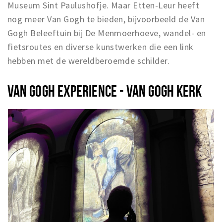
Museum Sint Paulushofje. Maar Etten-Leur heeft
Musea, theaters & podia
nog meer Van Gogh te bieden, bijvoorbeeld de Van
Uitjes & activiteiten
Gogh Beleeftuin bij De Menmoerhoeve, wandel- en
Studentenroutes
fietsroutes en diverse kunstwerken die een link
Natuurgebieden
hebben met de wereldberoemde schilder.
Party pics
Eten
VAN GOGH EXPERIENCE - VAN GOGH KERK
Drinken
Slapen
Recreatief
Winkels
Winkelgebieden
Deals
Parkeren