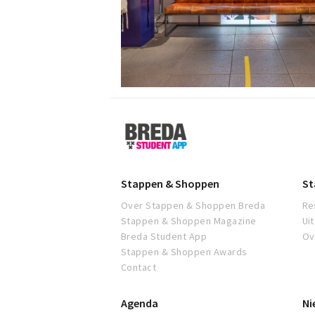
Breda
Student
App
Stappen & Shoppen
St
Over Stappen & Shoppen Breda
Re
Stappen & Shoppen Magazine
Ui
Breda Student App
Ov
Stappen & Shoppen Awards
Contact
Agenda
Ni