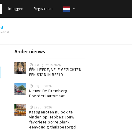
Inloggen
Registreren
ca
nken &
Ander nieuws
4 augustus 2026
ÉÉN LIEFDE, VELE GEZICHTEN –
EEN STAD IN BEELD
30 juli 2026
Nieuw: De Bremberg
Boerderijautomaat
27 juli 2026
Kaasgenoten nu ook te
vinden op Hebbes: jouw
favoriete borrelplank
eenvoudig thuisbezorgd