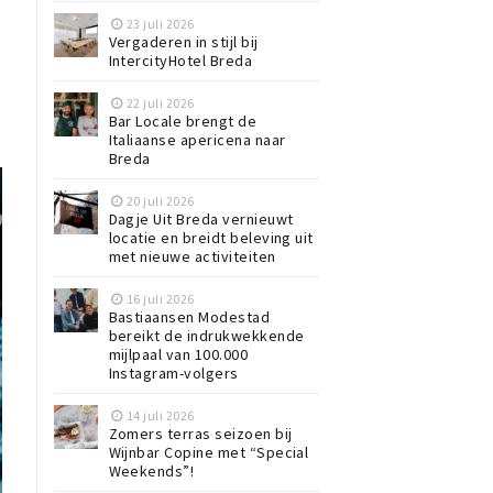
23 juli 2026
Vergaderen in stijl bij
IntercityHotel Breda
22 juli 2026
Bar Locale brengt de
Italiaanse apericena naar
Breda
20 juli 2026
Dagje Uit Breda vernieuwt
locatie en breidt beleving uit
met nieuwe activiteiten
16 juli 2026
Bastiaansen Modestad
bereikt de indrukwekkende
mijlpaal van 100.000
Instagram-volgers
14 juli 2026
Zomers terras seizoen bij
Wijnbar Copine met “Special
Weekends”!