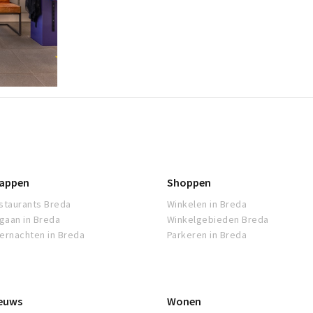
appen
Shoppen
staurants Breda
Winkelen in Breda
tgaan in Breda
Winkelgebieden Breda
ernachten in Breda
Parkeren in Breda
euws
Wonen