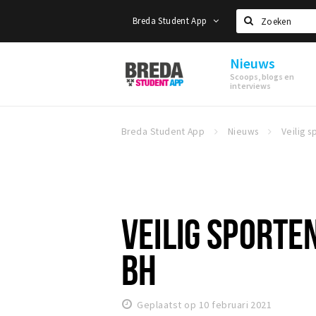
Breda Student App
Zoeken
Nieuws
Breda
Scoops, blogs en
Student
interviews
App
Breda Student App
Nieuws
VEILIG SPORTE
BH
Geplaatst op 10 februari 2021