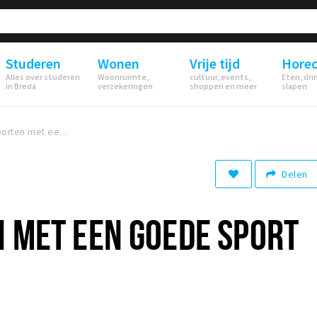
Studeren
Wonen
Vrije tijd
Hore
Alles over studeren
Woonruimte,
cultuur, events,
Eten, dri
in Breda
verzekeringen
shoppen en meer
slapen
Veilig sporten met een goede sport bh
Delen
N MET EEN GOEDE SPORT