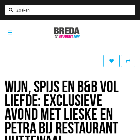
Zoeken
Breda
HOME
Student
Select language
App
STUDEREN
Voel je thuis in Breda | GoodMood
Welkom in Breda
WIJN, SPIJS EN B&B VOL
Studentenverenigingen
LIEFDE: EXCLUSIEVE
Studentenraad
Studentenroutes
AVOND MET LIESKE EN
New in town? Check FAQ!
PETRA BIJ RESTAURANT
WONEN