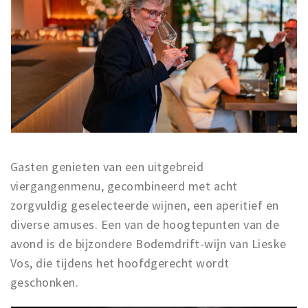
Musea, theaters & podia
Uitjes & activiteiten
Studentenroutes
Natuurgebieden
Party pics
Eten
Drinken
Slapen
Gasten genieten van een uitgebreid
viergangenmenu, gecombineerd met acht
Recreatief
zorgvuldig geselecteerde wijnen, een aperitief en
Winkels
diverse amuses. Een van de hoogtepunten van de
Winkelgebieden
avond is de bijzondere Bodemdrift-wijn van Lieske
Deals
Vos, die tijdens het hoofdgerecht wordt
Parkeren
geschonken.