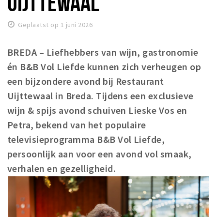
UIJTTEWAAL
Woonruimte
Inschrijven gemeente
Geplaatst op 1 juni 2026
Zorgverzekering
Huisarts en eerste hulp
BREDA – Liefhebbers van wijn, gastronomie
én B&B Vol Liefde kunnen zich verheugen op
Q&A
een bijzondere avond bij Restaurant
KORTING
Uijttewaal in Breda. Tijdens een exclusieve
Breda Student Shop
wijn & spijs avond schuiven Lieske Vos en
Draai aan het rad!
Petra, bekend van het populaire
televisieprogramma B&B Vol Liefde,
VRIJE TIJD
persoonlijk aan voor een avond vol smaak,
Sport
verhalen en gezelligheid.
Nieuws
Agenda
Bezienswaardigheden