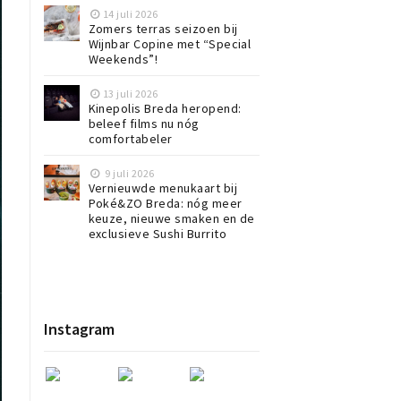
14 juli 2026
Zomers terras seizoen bij
Wijnbar Copine met “Special
Weekends”!
13 juli 2026
Kinepolis Breda heropend:
beleef films nu nóg
comfortabeler
9 juli 2026
Vernieuwde menukaart bij
Poké&ZO Breda: nóg meer
keuze, nieuwe smaken en de
exclusieve Sushi Burrito
Instagram