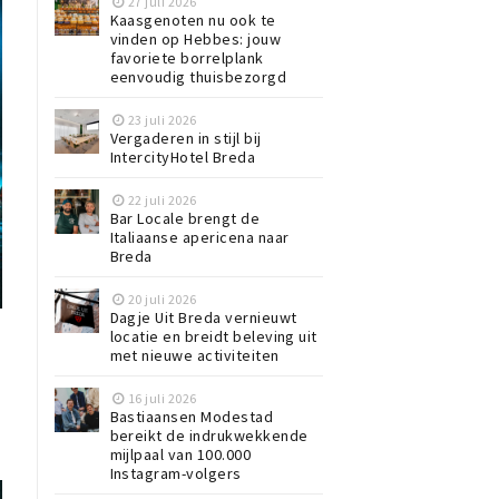
27 juli 2026
Kaasgenoten nu ook te
vinden op Hebbes: jouw
favoriete borrelplank
eenvoudig thuisbezorgd
23 juli 2026
Vergaderen in stijl bij
IntercityHotel Breda
22 juli 2026
Bar Locale brengt de
Italiaanse apericena naar
Breda
20 juli 2026
Dagje Uit Breda vernieuwt
locatie en breidt beleving uit
-
met nieuwe activiteiten
16 juli 2026
Bastiaansen Modestad
bereikt de indrukwekkende
mijlpaal van 100.000
Instagram-volgers