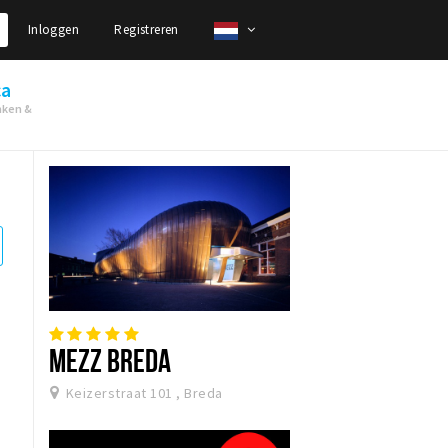
Inloggen
Registreren
ca
nken &
MEZZ BREDA
Keizerstraat 101 , Breda