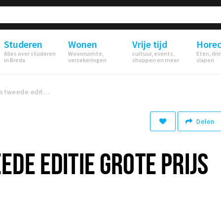
Studeren
Wonen
Vrije tijd
Hore
Alles over studeren
Woonruimte,
cultuur, events,
Eten, dri
in Breda
verzekeringen
shoppen en meer
slapen
Winnaars tweede editie Grote Prijs Breda bekend
Delen
DE EDITIE GROTE PRIJS