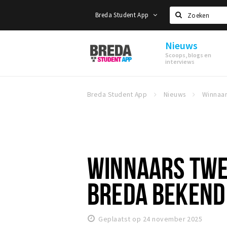
Breda Student App
Zoeken
Nieuws
Breda
Scoops, blogs en
Student
interviews
App
Breda Student App
Nieuws
WINNAARS TWEE
BREDA BEKEND
Geplaatst op 24 november 2025