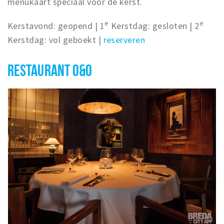
menukaart speciaal voor de kerst.
e
e
Kerstavond: geopend | 1
Kerstdag: gesloten | 2
Kerstdag: vol geboekt |
reserveren
RESTAURANT O&O