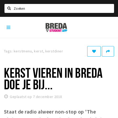
Zoeken
Breda
HOME
Student
Select language
App
STUDEREN
Tags: kerstmenu, kerst, kerstdiner
Voel je thuis in Breda | GoodMood
Welkom in Breda
KERST VIEREN IN BREDA
Studentenverenigingen
DOE JE BIJ...
Studentenraad
Studentenroutes
Geplaatst op 7 december 2018
New in town? Check FAQ!
Staat de radio alweer non-stop op 'The
WONEN