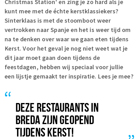
Christmas Station' en zing je zo hard als je
Woonruimte
kunt mee met de échte kerstklassiekers?
Inschrijven gemeente
Sinterklaas is met de stoomboot weer
Zorgverzekering
vertrokken naar Spanje en het is weer tijd om
Huisarts en eerste hulp
na te denken over waar we gaan eten tijdens
Q&A
Kerst.
Voor het geval je nog niet weet wat je
dit jaar moet gaan doen tijdens de
KORTING
feestdagen, hebben wij speciaal voor jullie
Breda Student Shop
een lijstje gemaakt ter inspiratie. Lees je mee?
Draai aan het rad!
VRIJE TIJD
DEZE RESTAURANTS IN
Sport
Nieuws
BREDA ZIJN GEOPEND
Agenda
TIJDENS KERST!
Bezienswaardigheden