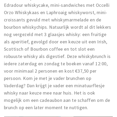
Musea, theaters & podia
Edradour whiskycake, mini-sandwiches met Occelli
Orzo Whiskykaas en Laphroaig whiskyworst, mini-
Uitjes & activiteiten
croissants gevuld met whiskymarmelade en de
Studentenroutes
bourbon whiskychips. Natuurlijk wordt al dit lekkers
Natuurgebieden
nog vergezeld met 3 glaasjes whisky: een fruitige
Party pics
als aperitief, gevolgd door een keuze uit een Irish,
Eten
Scottisch of Bourbon coffee en tot slot een
Drinken
robuuste whisky als digestief. Deze whiskybrunch is
Slapen
iedere zaterdag en zondag te boeken vanaf 12:00,
voor minimaal 2 personen en kost €37,50 per
Recreatief
persoon. Kom je met je vader brunchen op
Winkels
Vaderdag? Dan krijgt je vader een minatuurflesje
Winkelgebieden
whisky naar keuze mee naar huis. Het is ook
Deals
mogelijk om een cadeaubon aan te schaffen om de
Parkeren
brunch op een later moment te nuttigen.