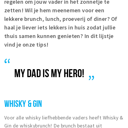
regelen om jouw vader in het zonnetje te
Woonruimte
zetten! Wil je hem meenemen voor een
Inschrijven gemeente
lekkere brunch, lunch, proeverij of diner? Of
Zorgverzekering
haal je liever iets lekkers in huis zodat jullie
Huisarts en eerste hulp
thuis samen kunnen genieten? In dit lijstje
Q&A
vind je onze tips!
KORTING
Breda Student Shop
MY DAD IS MY HERO!
Draai aan het rad!
VRIJE TIJD
Sport
WHISKY & GIN
Nieuws
Agenda
Voor alle whisky liefhebbende vaders heeft Whisky &
Bezienswaardigheden
Gin de whiskybrunch! De brunch bestaat uit