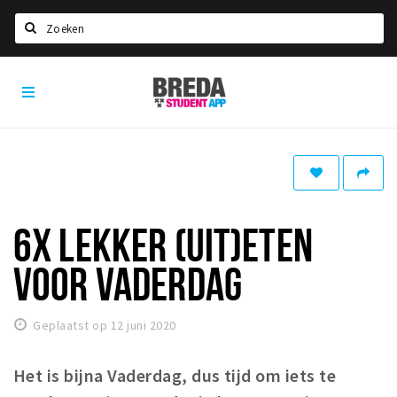
Zoeken
Breda
HOME
Student
Select language
App
STUDEREN
Voel je thuis in Breda | GoodMood
Welkom in Breda
6X LEKKER (UIT)ETEN
Studentenverenigingen
VOOR VADERDAG
Studentenraad
Studentenroutes
Geplaatst op 12 juni 2020
New in town? Check FAQ!
Het is bijna Vaderdag, dus tijd om iets te
WONEN