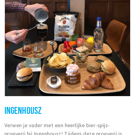
Inloggen
INGENHOUSZ
Verwen je vader met een heerlijke bier-spijs-
proeverij bij Ingenhousz! Tijdens deze proeverij is