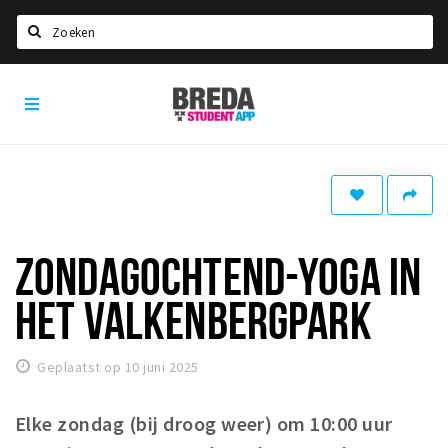
Zoeken
Breda
HOME
Student
Select language
App
STUDEREN
Voel je thuis in Breda | GoodMood
Welkom in Breda
ZONDAGOCHTEND-YOGA IN
Studentenverenigingen
HET VALKENBERGPARK
Studentenraad
Studentenroutes
Geplaatst op 10 juni 2025
New in town? Check FAQ!
Elke zondag (bij droog weer) om 10:00 uur
WONEN