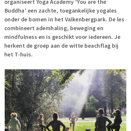
organiseert Yoga Academy 'You are the
Woonruimte
Buddha' een zachte, toegankelijke yogales
Inschrijven gemeente
onder de bomen in het Valkenbergpark. De les
Zorgverzekering
combineert ademhaling, beweging en
Huisarts en eerste hulp
mindfulness en is geschikt voor iedereen. Je
Q&A
herkent de groep aan de witte beachflag bij
het T-huis.
KORTING
Breda Student Shop
Draai aan het rad!
VRIJE TIJD
Sport
Nieuws
Agenda
Bezienswaardigheden