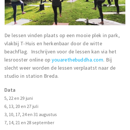
Musea, theaters & podia
Uitjes & activiteiten
Studentenroutes
Natuurgebieden
De lessen vinden plaats op een mooie plek in park,
Party pics
vlakbij T-Huis en herkenbaar door de witte
Eten
beachflag. Inschrijven voor de lessen kan via het
lesrooster online op
youarethebuddha.com
. Bij
Drinken
slecht weer worden de lessen verplaatst naar de
Slapen
studio in station Breda.
Recreatief
Winkels
Data
Winkelgebieden
5, 22 en 29 juni
6, 13, 20 en 27 juli
Deals
3, 10, 17, 24 en 31 augustus
Parkeren
7, 14, 21 en 28 september