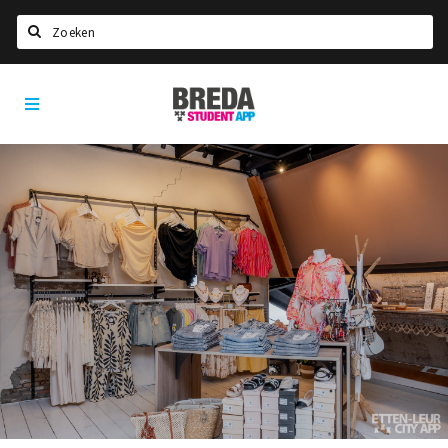
Zoeken
Breda
HOME
Student
Select language
App
STUDEREN
Voel je thuis in Breda | GoodMood
Welkom in Breda
Studentenverenigingen
Studentenraad
Studentenroutes
New in town? Check FAQ!
WONEN