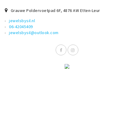
Musea, theaters & podia
Grauwe Poldervoetpad 6F
,
4876 AW
Etten-Leur
Uitjes & activiteiten
jewelsbysil.nl
Studentenroutes
06-42045409
jewelsbysil@outlook.com
Natuurgebieden
Party pics
Eten
Drinken
Slapen
Recreatief
Winkels
Winkelgebieden
Deals
Parkeren