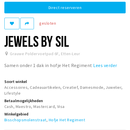
Woonruimte
Direct reserveren
Inschrijven gemeente
Zorgverzekering
gesloten
Huisarts en eerste hulp
JEWELS BY SIL
Q&A
Grauwe Poldervoetpad 6F
,
Etten-Leur
KORTING
Breda Student Shop
Samen onder 1 dak in hofje Het Regiment
Lees verder
Draai aan het rad!
Soort winkel
Accessoires, Cadeauartikelen, Creatief, Damesmode, Juwelier,
VRIJE TIJD
Lifestyle
Sport
Betaalmogelijkheden
Nieuws
Cash, Maestro, Mastercard, Visa
Winkelgebied
Agenda
Bisschopsmolenstraat
,
Hofje Het Regiment
Bezienswaardigheden