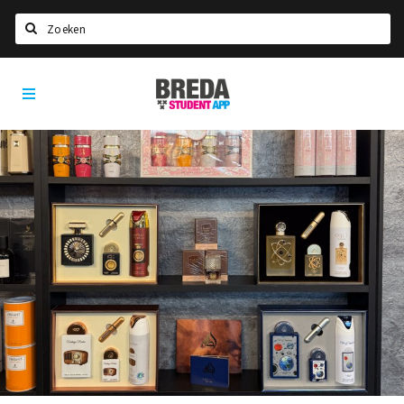
Zoeken
Breda
HOME
Student
Select language
App
STUDEREN
Voel je thuis in Breda | GoodMood
Welkom in Breda
Studentenverenigingen
Studentenraad
Studentenroutes
New in town? Check FAQ!
WONEN