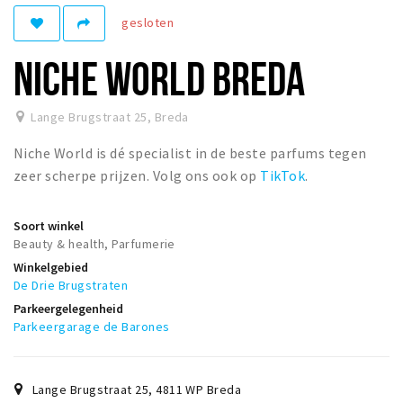
Woonruimte
gesloten
Inschrijven gemeente
NICHE WORLD BREDA
Zorgverzekering
Huisarts en eerste hulp
Lange Brugstraat 25
,
Breda
Q&A
Niche World is dé specialist in de beste parfums tegen
KORTING
zeer scherpe prijzen. Volg ons ook op
TikTok
.
Breda Student Shop
Draai aan het rad!
Soort winkel
Beauty & health, Parfumerie
Winkelgebied
VRIJE TIJD
De Drie Brugstraten
Sport
Parkeergelegenheid
Parkeergarage de Barones
Nieuws
Agenda
Bezienswaardigheden
Lange Brugstraat 25
,
4811 WP
Breda