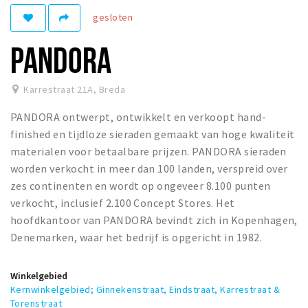
Woonruimte
gesloten
Inschrijven gemeente
PANDORA
Zorgverzekering
Huisarts en eerste hulp
Karrestraat 21A
,
Breda
Q&A
PANDORA ontwerpt, ontwikkelt en verkoopt hand-
KORTING
finished en tijdloze sieraden gemaakt van hoge kwaliteit
Breda Student Shop
materialen voor betaalbare prijzen. PANDORA sieraden
worden verkocht in meer dan 100 landen, verspreid over
Draai aan het rad!
zes continenten en wordt op ongeveer 8.100 punten
verkocht, inclusief 2.100 Concept Stores. Het
VRIJE TIJD
hoofdkantoor van PANDORA bevindt zich in Kopenhagen,
Sport
Denemarken, waar het bedrijf is opgericht in 1982.
Nieuws
Agenda
Winkelgebied
Kernwinkelgebied; Ginnekenstraat, Eindstraat, Karrestraat &
Bezienswaardigheden
Torenstraat