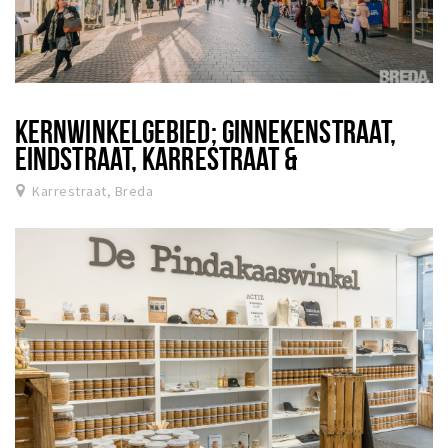
KERNWINKELGEBIED; GINNEKENSTRAAT,
EINDSTRAAT, KARRESTRAAT &
TORENSTRAAT
Karrestraat, Breda