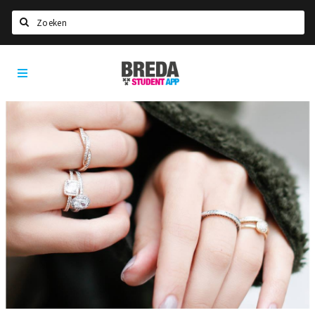
Zoeken
Breda
HOME
Student
Select language
App
STUDEREN
Voel je thuis in Breda | GoodMood
Welkom in Breda
Studentenverenigingen
Studentenraad
Studentenroutes
New in town? Check FAQ!
WONEN