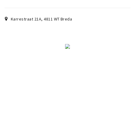
Musea, theaters & podia
Uitjes & activiteiten
Karrestraat 21A
,
4811 WT
Breda
Studentenroutes
Natuurgebieden
Party pics
Eten
Drinken
Slapen
Recreatief
Winkels
Winkelgebieden
Deals
Parkeren