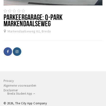
Woonruimte
Inschrijven gemeente
PARKEERGARAGE: Q-PARK
Zorgverzekering
MARKENDAALSEWEG
Huisarts en eerste hulp
Markendaalseweg 62, Breda
Q&A
KORTING
Breda Student Shop
Draai aan het rad!
VRIJE TIJD
Sport
Privacy
Algemene voorwaarden
Nieuws
Disclaimer
Breda Student App
Agenda
Bezienswaardigheden
© 2026, The City App Company