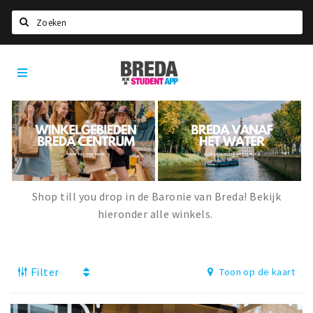
Zoeken
Breda
HOME
Student
Select language
App
STUDEREN
Voel je thuis in Breda | GoodMood
Welkom in Breda
Studentenverenigingen
Shop till you drop in de Baronie van Breda! Bekijk
hieronder alle winkels.
Studentenraad
Studentenroutes
New in town? Check FAQ!
Filter
Toon op de kaart
WONEN