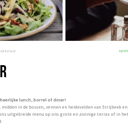
ope
okkelaar
AR
erlijke lunch, borrel of diner!
, midden in de bossen, vennen en heidevelden van Strijbeek en
ons uitgebreide menu op ons grote en zonnige terras of in he
d.