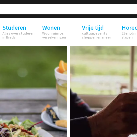
Studeren
Wonen
Vrije tijd
Hore
Alles over studeren
Woonruimte,
cultuur, events,
Eten, dri
in Breda
verzekeringen
shoppen en meer
slapen