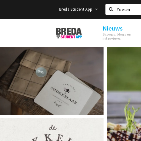
Breda Student App
Zoeken
Nieuws
Breda
Scoops, blogs en
Student
interviews
App