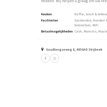
hebben. Wij helpen u graag om uw fee
Keuken
Koffie, lunch & lekker
Faciliteiten
Garderobe, Honden to
binnentuin, WiFi
Betaalmogelijkheden
Cash, Maestro, Mast
Goudbergseweg 8
,
4856AD
Strijbeek