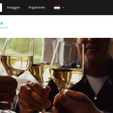
Inloggen
Registreren
ca
nken &