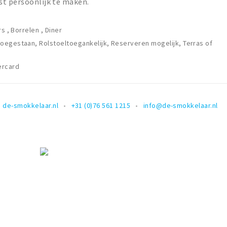
st persoonlijk te maken.
s , Borrelen , Diner
egestaan, Rolstoeltoegankelijk, Reserveren mogelijk, Terras of
ercard
de-smokkelaar.nl
+31 (0)76 561 1215
info@de-smokkelaar.nl