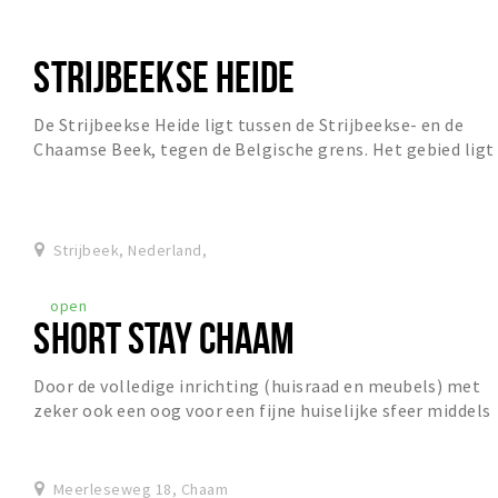
STRIJBEEKSE HEIDE
De Strijbeekse Heide ligt tussen de Strijbeekse- en de
Chaamse Beek, tegen de Belgische grens. Het gebied ligt
op hogere zandgronden. Rond 1900 beston...
Strijbeek, Nederland,
open
SHORT STAY CHAAM
Door de volledige inrichting (huisraad en meubels) met
zeker ook een oog voor een fijne huiselijke sfeer middels
vele accessoires voelt u zich “thuis”...
Meerleseweg 18, Chaam