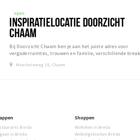
open
INSPIRATIELOCATIE DOORZICHT
CHAAM
Bij Doorzicht Chaam ben je aan het juiste adres voor
vergaderruimtes, trouwen en familie, verschillende brea
out rooms en ruimte voor overnachting....
Meerleseweg 18, Chaam
appen
Shoppen
staurants Breda
Winkelen in Breda
tgaan in Breda
Winkelgebieden Breda