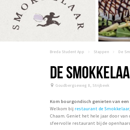
Breda Student App
Stappen
De Sm
DE SMOKKELA
Goudbergseweg 8
,
Strijbeek
Kom bourgondisch genieten van een he
Welkom bij
restaurant de Smokkelaar
Chaam. Geniet het hele jaar door van 
sfeervolle restaurant bij de openhaar