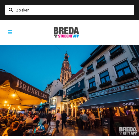
Zoeken
Breda
HOME
Student
Select language
App
STUDEREN
Voel je thuis in Breda | GoodMood
Welkom in Breda
Studentenverenigingen
Studentenraad
Studentenroutes
New in town? Check FAQ!
WONEN