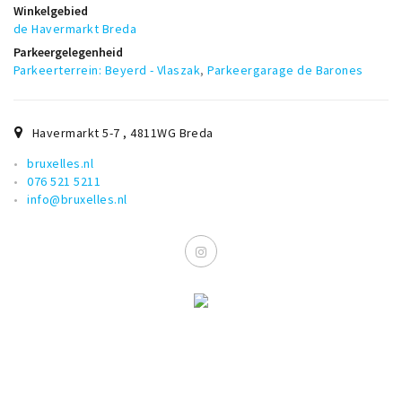
Winkelgebied
Musea, theaters & podia
de Havermarkt Breda
Uitjes & activiteiten
Parkeergelegenheid
Studentenroutes
Parkeerterrein: Beyerd - Vlaszak
,
Parkeergarage de Barones
Natuurgebieden
Party pics
Havermarkt 5-7
,
4811WG
Breda
Eten
bruxelles.nl
076 521 5211
Drinken
info@bruxelles.nl
Slapen
Recreatief
Winkels
Winkelgebieden
Deals
Parkeren