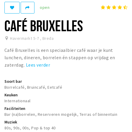
Woonruimte
open
Inschrijven gemeente
CAFÉ BRUXELLES
Zorgverzekering
Huisarts en eerste hulp
Havermarkt 5-7
,
Breda
Q&A
Café Bruxelles is een speciaalbier café waar je kunt
KORTING
lunchen, dineren, borrelen én stappen op vrijdag en
Breda Student Shop
zaterdag.
Lees verder
Draai aan het rad!
Soort bar
Borrelcafé, Bruincafé, Eetcafé
VRIJE TIJD
Keuken
Sport
Internationaal
Nieuws
Faciliteiten
Bar (na)borrelen, Reserveren mogelijk, Terras of binnentuin
Agenda
Muziek
Bezienswaardigheden
80s, 90s, 00s, Pop & top 40