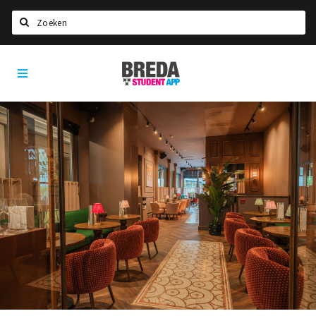
Zoeken
Breda
HOME
Student
Select language
App
STUDEREN
Voel je thuis in Breda | GoodMood
Welkom in Breda
Studentenverenigingen
Studentenraad
Studentenroutes
New in town? Check FAQ!
WONEN