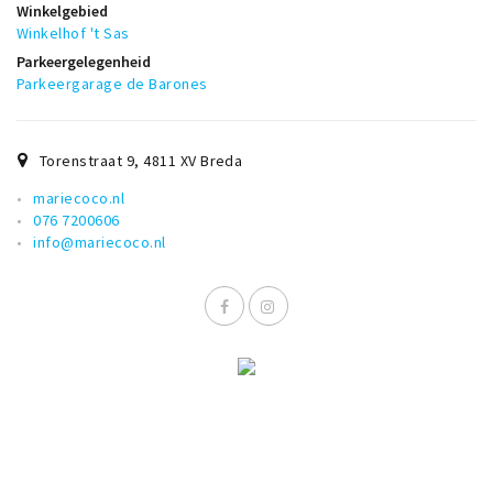
Winkelgebied
Musea, theaters & podia
Winkelhof 't Sas
Uitjes & activiteiten
Parkeergelegenheid
Parkeergarage de Barones
Studentenroutes
Natuurgebieden
Party pics
Torenstraat 9
,
4811 XV
Breda
Eten
mariecoco.nl
076 7200606
Drinken
info@mariecoco.nl
Slapen
Recreatief
Winkels
Winkelgebieden
Deals
Parkeren