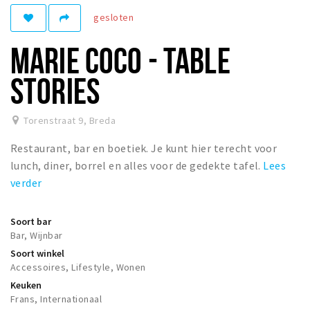
Woonruimte
gesloten
Inschrijven gemeente
MARIE COCO - TABLE
Zorgverzekering
Huisarts en eerste hulp
STORIES
Q&A
Torenstraat 9
,
Breda
KORTING
Restaurant, bar en boetiek. Je kunt hier terecht voor
Breda Student Shop
lunch, diner, borrel en alles voor de gedekte tafel.
Lees
Draai aan het rad!
verder
VRIJE TIJD
Soort bar
Sport
Bar, Wijnbar
Nieuws
Soort winkel
Accessoires, Lifestyle, Wonen
Agenda
Keuken
Bezienswaardigheden
Frans, Internationaal