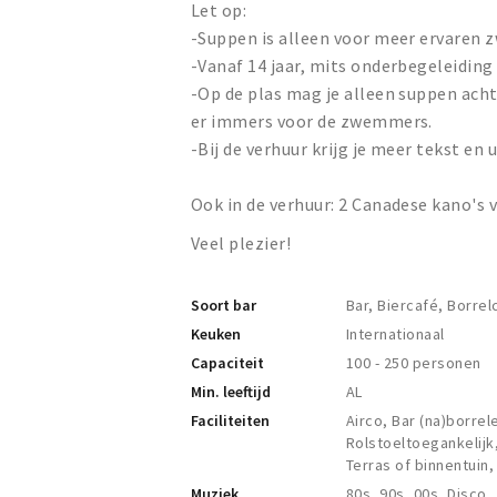
Let op:
-Suppen is alleen voor meer ervaren
-Vanaf 14 jaar, mits onderbegeleiding
-Op de plas mag je alleen suppen achter
er immers voor de zwemmers.
-Bij de verhuur krijg je meer tekst en u
Ook in de verhuur: 2 Canadese kano's 
Veel plezier!
Soort bar
Bar, Biercafé, Borre
Keuken
Internationaal
Capaciteit
100 - 250 personen
Min. leeftijd
AL
Faciliteiten
Airco, Bar (na)borre
Rolstoeltoegankelijk,
Terras of binnentuin
Muziek
80s, 90s, 00s, Disco,