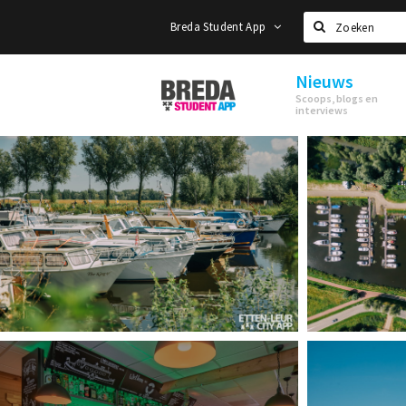
Breda Student App
Zoeken
Nieuws
Breda
Scoops, blogs en
Student
interviews
App