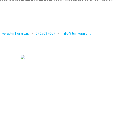
www.turfvaart.nl
0765037067
info@turfvaart.nl