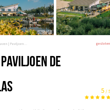
geslote
Jachthaven | Paviljoen De Turfvaart & Westpolderplas
PAVILJOEN DE
LAS
5
/ 