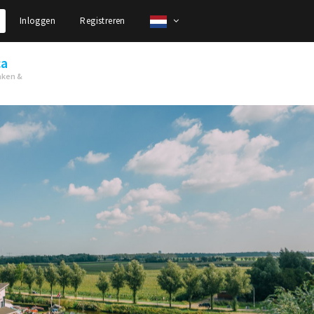
Inloggen
Registreren
ca
nken &