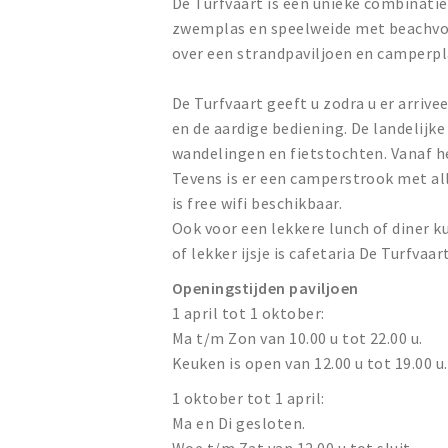
De Turfvaart is een unieke combinatie
zwemplas en speelweide met beachvoll
over een strandpaviljoen en camperpl
De Turfvaart geeft u zodra u er arriv
en de aardige bediening. De landelijk
wandelingen en fietstochten. Vanaf h
Tevens is er een camperstrook met all
is free wifi beschikbaar.
Ook voor een lekkere lunch of diner ku
of lekker ijsje is cafetaria De Turfvaart
Openingstijden paviljoen
1 april tot 1 oktober:
Ma t/m Zon van 10.00 u tot 22.00 u.
Keuken is open van 12.00 u tot 19.00 u.
1 oktober tot 1 april:
Ma en Di gesloten.