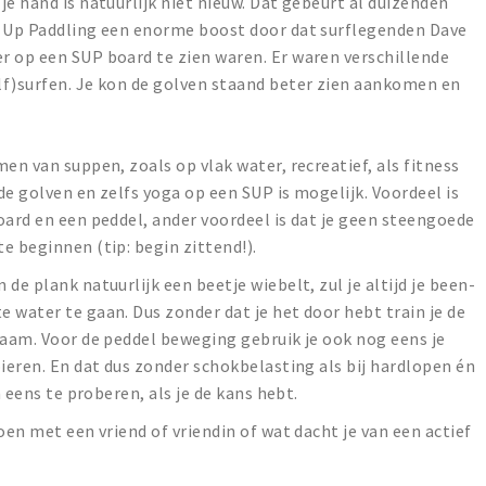
e hand is natuurlijk niet nieuw. Dat gebeurt al duizenden
d Up Paddling een enorme boost door dat surflegenden Dave
r op een SUP board te zien waren. Er waren verschillende
lf)surfen. Je kon de golven staand beter zien aankomen en
en van suppen, zoals op vlak water, recreatief, als fitness
 de golven en zelfs yoga op een SUP is mogelijk. Voordeel is
oard en een peddel, ander voordeel is dat je geen steengoede
e beginnen (tip: begin zittend!).
de plank natuurlijk een beetje wiebelt, zul je altijd je been-
 water te gaan. Dus zonder dat je het door hebt train je de
haam. Voor de peddel beweging gebruik je ook nog eens je
pieren. En dat dus zonder schokbelasting als bij hardlopen én
m eens te proberen, als je de kans hebt.
oen met een vriend of vriendin of wat dacht je van een actief