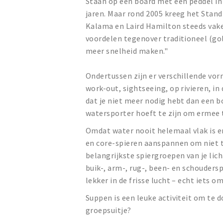
Staan op een board met een peddel in j
jaren. Maar rond 2005 kreeg het Stan
Kalama en Laird Hamilton steeds vake
voordelen tegenover traditioneel (go
meer snelheid maken."
Ondertussen zijn er verschillende vorm
work-out, sightseeing, op rivieren, in
dat je niet meer nodig hebt dan een b
watersporter hoeft te zijn om ermee t
Omdat water nooit helemaal vlak is en 
en core-spieren aanspannen om niet te
belangrijkste spiergroepen van je lic
buik-, arm-, rug-, been- en schouders
lekker in de frisse lucht – echt iets o
Suppen is een leuke activiteit om te d
groepsuitje?