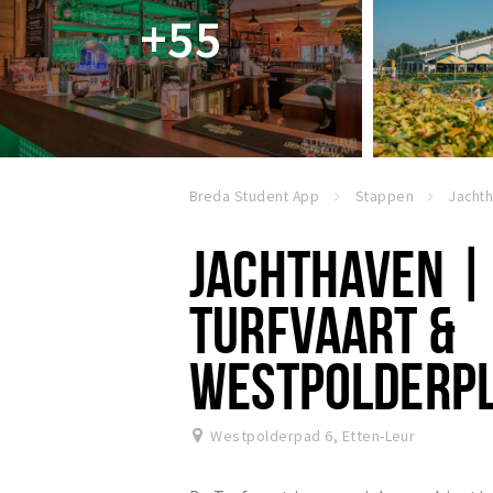
+55
Breda Student App
Stappen
JACHTHAVEN | 
TURFVAART &
WESTPOLDERP
Westpolderpad 6
,
Etten-Leur