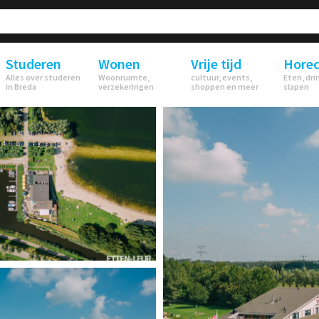
Studeren
Wonen
Vrije tijd
Hore
Alles over studeren
Woonruimte,
cultuur, events,
Eten, dri
in Breda
verzekeringen
shoppen en meer
slapen