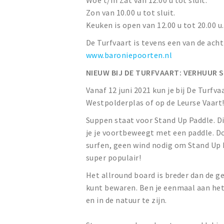
Woe t/m Zat van 12.00 u tot sluit.
Zon van 10.00 u tot sluit.
Keuken is open van 12.00 u tot 20.00 u.
De Turfvaart is tevens een van de ach
www.baroniepoorten.nl
NIEUW BIJ DE TURFVAART: VERHUUR 
Vanaf 12 juni 2021 kun je bij De Turf
Westpolderplas of op de Leurse Vaart
Suppen staat voor Stand Up Paddle. Di
je je voortbeweegt met een paddle. Do
surfen, geen wind nodig om Stand Up
super populair!
Het allround board is breder dan de g
kunt bewaren. Ben je eenmaal aan het
en in de natuur te zijn.