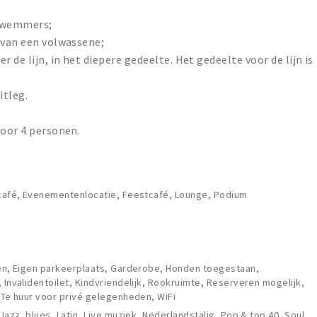
 zwemmers;
 van een volwassene;
 de lijn, in het diepere gedeelte. Het gedeelte voor de lijn is
itleg.
voor 4 personen.
lcafé, Evenementenlocatie, Feestcafé, Lounge, Podium
len, Eigen parkeerplaats, Garderobe, Honden toegestaan,
 Invalidentoilet, Kindvriendelijk, Rookruimte, Reserveren mogelijk,
, Te huur voor privé gelegenheden, WiFi
 Jazz, blues, Latin, Live muziek, Nederlandstalig, Pop & top 40, Soul