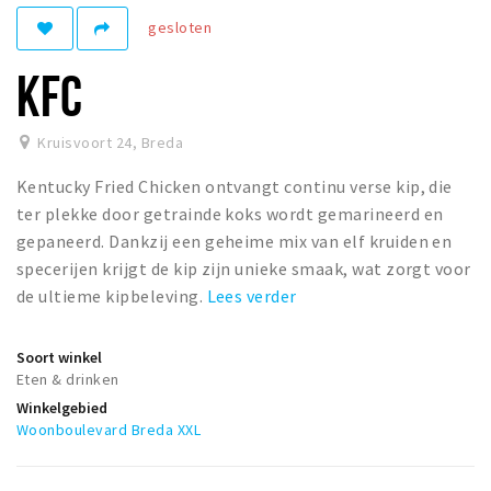
Woonruimte
gesloten
Inschrijven gemeente
KFC
Zorgverzekering
Huisarts en eerste hulp
Kruisvoort 24
,
Breda
Q&A
Kentucky Fried Chicken ontvangt continu verse kip, die
KORTING
ter plekke door getrainde koks wordt gemarineerd en
Breda Student Shop
gepaneerd. Dankzij een geheime mix van elf kruiden en
specerijen krijgt de kip zijn unieke smaak, wat zorgt voor
Draai aan het rad!
de ultieme kipbeleving.
Lees verder
VRIJE TIJD
Soort winkel
Sport
Eten & drinken
Nieuws
Winkelgebied
Woonboulevard Breda XXL
Agenda
Bezienswaardigheden