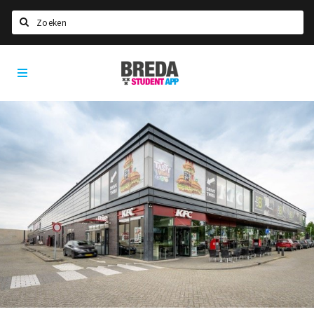
Zoeken
Breda
HOME
Student
Select language
App
STUDEREN
Voel je thuis in Breda | GoodMood
Welkom in Breda
Studentenverenigingen
Studentenraad
Studentenroutes
New in town? Check FAQ!
WONEN