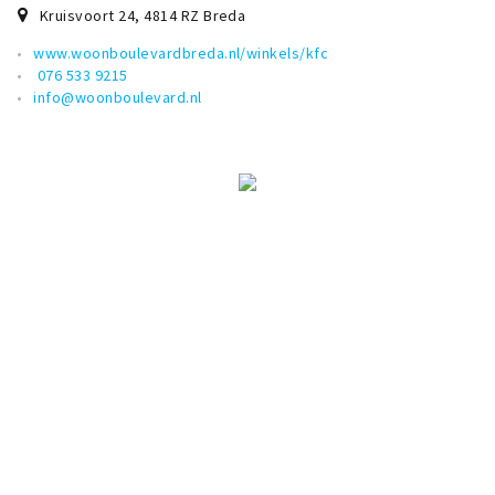
Musea, theaters & podia
Kruisvoort 24
,
4814 RZ
Breda
Uitjes & activiteiten
www.woonboulevardbreda.nl/winkels/kfc
076 533 9215
Studentenroutes
info@woonboulevard.nl
Natuurgebieden
Party pics
Eten
Drinken
Slapen
Recreatief
Winkels
Winkelgebieden
Deals
Parkeren