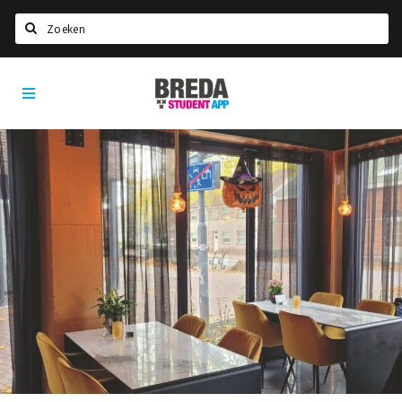
Zoeken
Breda
HOME
Student
Select language
App
STUDEREN
Voel je thuis in Breda | GoodMood
Welkom in Breda
Studentenverenigingen
Studentenraad
Studentenroutes
New in town? Check FAQ!
WONEN