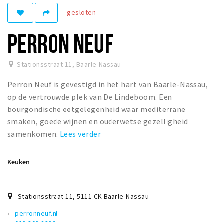
Woonruimte
gesloten
Inschrijven gemeente
PERRON NEUF
Zorgverzekering
Huisarts en eerste hulp
Stationsstraat 11
,
Baarle-Nassau
Q&A
Perron Neuf is gevestigd in het hart van Baarle-Nassau,
KORTING
op de vertrouwde plek van De Lindeboom. Een
Breda Student Shop
bourgondische eetgelegenheid waar mediterrane
smaken, goede wijnen en ouderwetse gezelligheid
Draai aan het rad!
samenkomen.
Lees verder
VRIJE TIJD
Keuken
Sport
Nieuws
Stationsstraat 11
,
5111 CK
Baarle-Nassau
Agenda
Bezienswaardigheden
perronneuf.nl