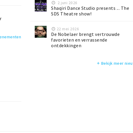
2 juni 2026
Shaqiri Dance Studio presents ... The
SDS Theatre show!
r
22 mei 2026
De Nobelaer brengt vertrouwde
venementen
favorieten en verrassende
ontdekkingen
Bekijk meer nie
add