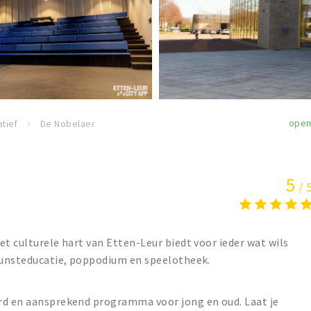
ope
tief
De Nobelaer
5
/ 
et culturele hart van Etten-Leur biedt voor ieder wat wils
 kunsteducatie, poppodium en speelotheek.
rd en aansprekend programma voor jong en oud. Laat je