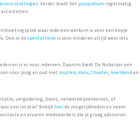
ervoorstellingen
. Verder biedt het
poppodium
regelmatig
activiteiten.
 ontmoetingsplek waar iedereen welkom is voor een kopje
ek. Ook in de
speelotheek
is voor kinderen altijd weer iets
ieden en is er voor iedereen. Daarom biedt De Nobelaer een
ssen voor jong en oud met
muziek
,
dans
,
theater
,
beeldend
en
ntatie, vergadering, beurs, netwerkbijeenkomst, of
aar een locatie? Bekijk
hier
de mogelijkheden en neem
ousiaste en ervaren medewerkers die je graag adviseren.