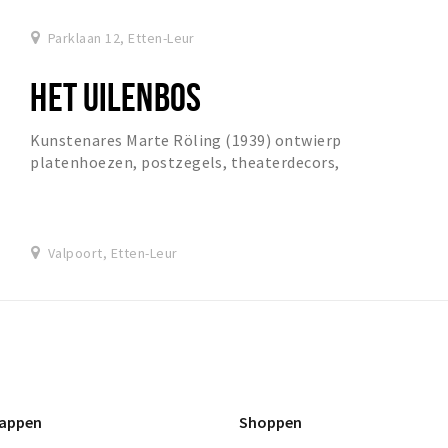
Parklaan 12, Etten-Leur
HET UILENBOS
Kunstenares Marte Röling (1939) ontwierp
platenhoezen, postzegels, theaterdecors,
wandschilderingen, affiches, kostuums, reliëfs, films, ze
beschilder...
Valpoort, Etten-Leur
appen
Shoppen