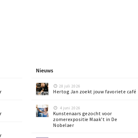
Nieuws
28 juli 2026
r
Hertog Jan zoekt jouw favoriete café
4 juni 2026
r
Kunstenaars gezocht voor
zomerexpositie Maak’t in De
Nobelaer
r