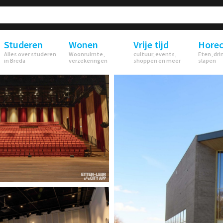
Studeren
Wonen
Vrije tijd
Hore
Alles over studeren
Woonruimte,
cultuur, events,
Eten, dri
in Breda
verzekeringen
shoppen en meer
slapen