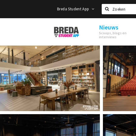
Breda Student App
Zoeken
Nieuws
Breda
Scoops, blogs en
Student
interviews
App