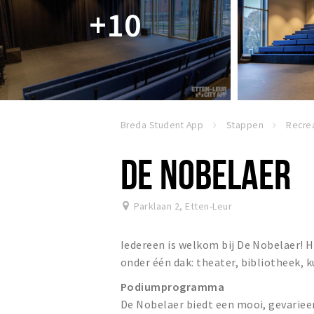
+10
Breda Student App
Stappen
Recrea
DE NOBELAER
Parklaan 2
,
Etten-Leur
Iedereen is welkom bij De Nobelaer! H
onder één dak: theater, bibliotheek,
Podiumprogramma
De Nobelaer biedt een mooi, gevariee