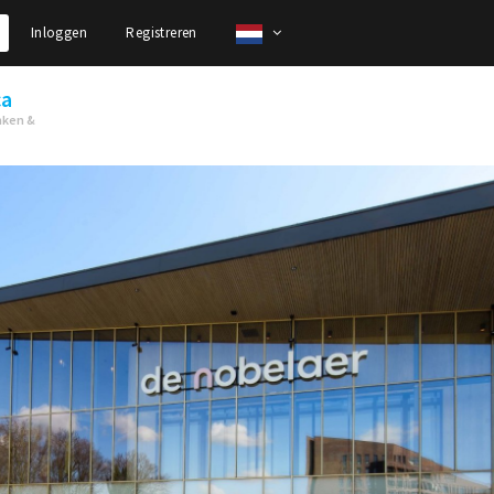
Inloggen
Registreren
ca
nken &