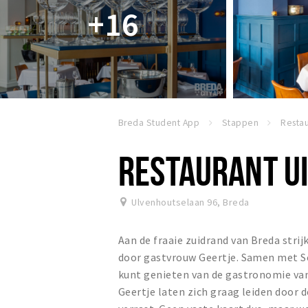
+16
Breda Student App
Stappen
RESTAURANT U
Ulvenhoutselaan 96
,
Breda
Aan de fraaie zuidrand van Breda strij
door gastvrouw Geertje. Samen met So
kunt genieten van de gastronomie van 
Geertje laten zich graag leiden door 