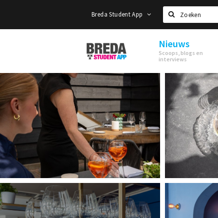
Breda Student App
Zoeken
Nieuws
Breda
Scoops, blogs en
Student
interviews
App