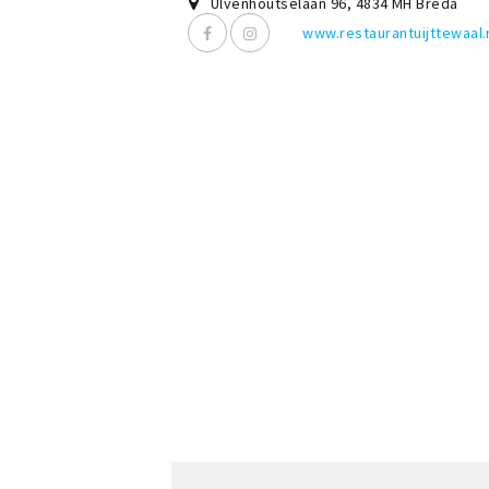
Ulvenhoutselaan 96
,
4834 MH
Breda
www.restaurantuijttewaal.