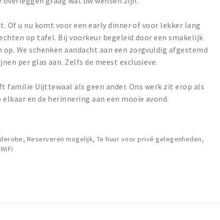
e overleggen graag wat uw wensen zijn.
t. Of u nu komt voor een early dinner of voor lekker lang
echten op tafel. Bij voorkeur begeleid door een smakelijk
en op. We schenken aandacht aan een zorgvuldig afgestemd
nen per glas aan. Zelfs de meest exclusieve.
t familie Uijttewaal als geen ander. Ons werk zit erop als
p elkaar en de herinnering aan een mooie avond.
rderobe, Reserveren mogelijk, Te huur voor privé gelegenheden,
 WiFi