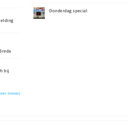
Donderdag special
melding
 Breda
h bij
meer nieuws