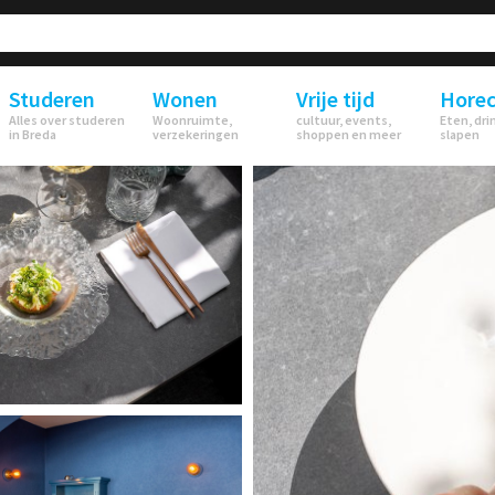
Studeren
Wonen
Vrije tijd
Hore
Alles over studeren
Woonruimte,
cultuur, events,
Eten, dri
in Breda
verzekeringen
shoppen en meer
slapen