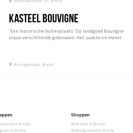
Wolfslaardreef 95, Breda
KASTEEL BOUVIGNE
'Een historische buitenplaats' Op landgoed Bouvigne
staan verschillende gebouwen. Het oudste en meest
bekende is wel het gelijknamige kasteel. Al in d...
Bouvignelaan, Breda
appen
Shoppen
staurants Breda
Winkelen in Breda
tgaan in Breda
Winkelgebieden Breda