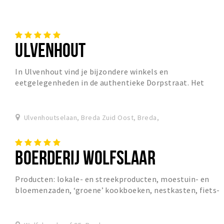
ULVENHOUT
In Ulvenhout vind je bijzondere winkels en
eetgelegenheden in de authentieke Dorpstraat. Het
dorpse karakter maakt dat je hier rustig kunt shoppen
en...
Ulvenhoutselaan, Breda Zuid Oost, Breda,
BOERDERIJ WOLFSLAAR
Producten: lokale- en streekproducten, moestuin- en
bloemenzaden, ‘groene’ kookboeken, nestkasten, fiets-
en wandelroute’s en toepasselijke (kinder)c...