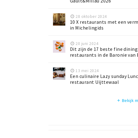
Gault&Millau 2026
28 oktober 2024
10 X restaurants met een ver
in Michelingids
20 juni 2024
Dit zijn de 17 beste fine dining
restaurants in de Baronie van
13 mei 2024
Een culinaire Lazy sunday Lunc
restaurant Uijttewaal
Bekijk 
add