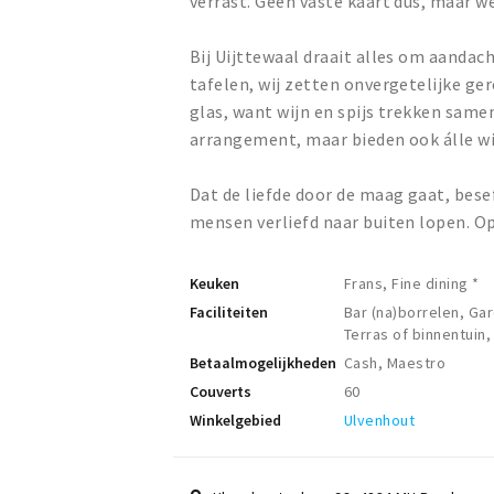
verrast. Geen vaste kaart dus, maar w
Bij Uijttewaal draait alles om aandach
tafelen, wij zetten onvergetelijke ger
glas, want wijn en spijs trekken sam
arrangement, maar bieden ook álle wij
Dat de liefde door de maag gaat, besef
mensen verliefd naar buiten lopen. O
Keuken
Frans, Fine dining *
Faciliteiten
Bar (na)borrelen, Ga
Terras of binnentuin,
Betaalmogelijkheden
Cash, Maestro
Couverts
60
Winkelgebied
Ulvenhout