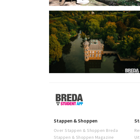
Breda
Student
App
Stappen & Shoppen
St
Over Stappen & Shoppen Breda
Re
Stappen & Shoppen Magazine
Ui